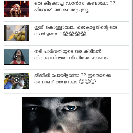
ഒരു കിടുക്കാച്ചി ഡാൻസ് കണ്ടാലോ ??
പിള്ളേര് ഒരു രക്ഷയും ഇല്ല..
ഇത് കൊള്ളാലോ.. ടെക്നോളജിന്റെ ഒരു
വളർച്ചയെ..!!😱😱😱😱
നടി പാർവതിയുടെ ഒരു കിടിലൻ
വിവാഹനിശ്ചയ വീഡിയോ കാണാം..
ജിമ്മിൽ പോയിട്ടുണ്ടോ ?? ഇതൊക്കെ
തന്നാണ് അവസ്ഥാ 🙄😣😣