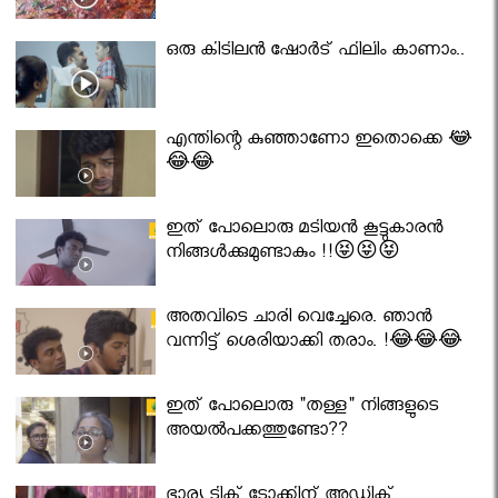
ഒരു കിടിലൻ ഷോർട് ഫിലിം കാണാം..
എന്തിന്റെ കുഞ്ഞാണോ ഇതൊക്കെ 😂
😂😂
ഇത് പോലൊരു മടിയൻ കൂട്ടുകാരൻ
നിങ്ങൾക്കുമുണ്ടാകും !!😝😝😝
അതവിടെ ചാരി വെച്ചേരെ. ഞാൻ
വന്നിട്ട് ശെരിയാക്കി തരാം. !😂😂😂
ഇത് പോലൊരു "തള്ള" നിങ്ങളുടെ
അയല്‍പക്കത്തുണ്ടോ??
ഭാര്യ ടിക് ടോക്കിന് അഡിക്റ്റ്