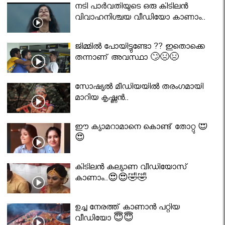
നടി പാർവതിയുടെ ഒരു കിടിലൻ
വിവാഹനിശ്ചയ വീഡിയോ കാണാം..
ജിമ്മിൽ പോയിട്ടുണ്ടോ ?? ഇതൊക്കെ
തന്നാണ് അവസ്ഥാ 🙄😣😣
സോഷ്യൽ മീഡിയയിൽ തരംഗമായി
മാറിയ കൃഷ്ണൻ..
ഈ ക്യാമറാമാനെ കൊണ്ട് തോറ്റു 😍
😍
കിടിലൻ കല്യാണ വീഡിയോസ്
കാണാം..😍😍🤣🤣
ഉച്ച നേരത്ത് കാണാൻ പറ്റിയ
വീഡിയോ 😇😇