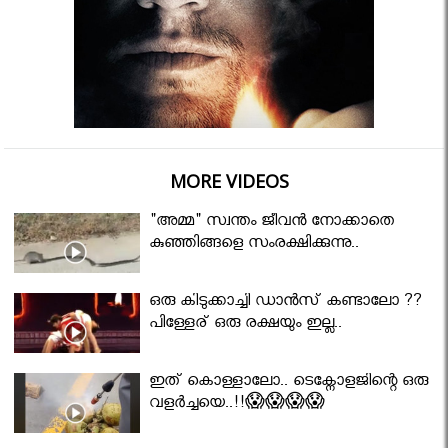
MORE VIDEOS
"അമ്മ" സ്വന്തം ജീവൻ നോക്കാതെ
കുഞ്ഞിങ്ങളെ സംരക്ഷിക്കുന്നു..
ഒരു കിടുക്കാച്ചി ഡാൻസ് കണ്ടാലോ ??
പിള്ളേര് ഒരു രക്ഷയും ഇല്ല..
ഇത് കൊള്ളാലോ.. ടെക്നോളജിന്റെ ഒരു
വളർച്ചയെ..!!😱😱😱😱