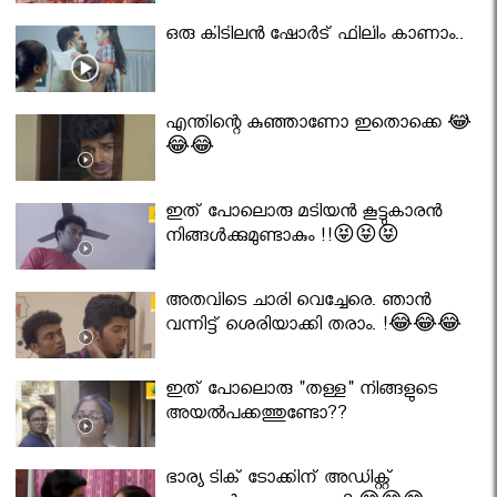
ഒരു കിടിലൻ ഷോർട് ഫിലിം കാണാം..
എന്തിന്റെ കുഞ്ഞാണോ ഇതൊക്കെ 😂
😂😂
ഇത് പോലൊരു മടിയൻ കൂട്ടുകാരൻ
നിങ്ങൾക്കുമുണ്ടാകും !!😝😝😝
അതവിടെ ചാരി വെച്ചേരെ. ഞാൻ
വന്നിട്ട് ശെരിയാക്കി തരാം. !😂😂😂
ഇത് പോലൊരു "തള്ള" നിങ്ങളുടെ
അയല്‍പക്കത്തുണ്ടോ??
ഭാര്യ ടിക് ടോക്കിന് അഡിക്റ്റ്