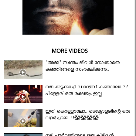
MORE VIDEOS
"അമ്മ" സ്വന്തം ജീവൻ നോക്കാതെ
കുഞ്ഞിങ്ങളെ സംരക്ഷിക്കുന്നു..
ഒരു കിടുക്കാച്ചി ഡാൻസ് കണ്ടാലോ ??
പിള്ളേര് ഒരു രക്ഷയും ഇല്ല..
ഇത് കൊള്ളാലോ.. ടെക്നോളജിന്റെ ഒരു
വളർച്ചയെ..!!😱😱😱😱