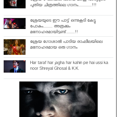
ശ്രേയ ഘോഷൽ പാടിയ മഞ്ജു വാര്യറുടെ
പുതിയ ചിത്രത്തിലെ ഗാനം.............!!!
ശ്രേയയുടെ ഈ പാട്ട് ഒന്നുകൂടി കേട്ടു
പോകും......... അത്രക്കും
മനോഹരമായിട്ടുണ്ട്........!!
ശ്രേയ ഗോശാൽ പാടിയ രാംലീലയിലെ
മനോഹരമായ ഒരു ഗാനം
Har taraf har jagha har kahin pe hai ussi ka
noor Shreyal Ghosal & K.K.