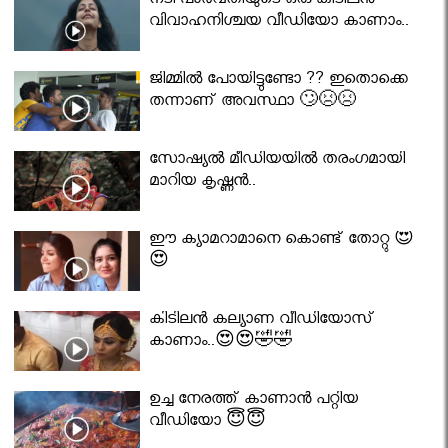
നടി പാർവതിയുടെ ഒരു കിടിലൻ
വിവാഹനിശ്ചയ വീഡിയോ കാണാം..
ജിമ്മിൽ പോയിട്ടുണ്ടോ ?? ഇതൊക്കെ
തന്നാണ് അവസ്ഥാ 🙄😣😣
സോഷ്യൽ മീഡിയയിൽ തരംഗമായി
മാറിയ കൃഷ്ണൻ..
ഈ ക്യാമറാമാനെ കൊണ്ട് തോറ്റു 😍
😍
കിടിലൻ കല്യാണ വീഡിയോസ്
കാണാം..😍😍🤣🤣
ഉച്ച നേരത്ത് കാണാൻ പറ്റിയ
വീഡിയോ 😇😇