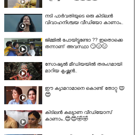
നടി പാർവതിയുടെ ഒരു കിടിലൻ
വിവാഹനിശ്ചയ വീഡിയോ കാണാം..
ജിമ്മിൽ പോയിട്ടുണ്ടോ ?? ഇതൊക്കെ
തന്നാണ് അവസ്ഥാ 🙄😣😣
സോഷ്യൽ മീഡിയയിൽ തരംഗമായി
മാറിയ കൃഷ്ണൻ..
ഈ ക്യാമറാമാനെ കൊണ്ട് തോറ്റു 😍
😍
കിടിലൻ കല്യാണ വീഡിയോസ്
കാണാം..😍😍🤣🤣