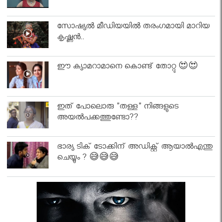
സോഷ്യൽ മീഡിയയിൽ തരംഗമായി മാറിയ
കൃഷ്ണൻ..
ഈ ക്യാമറാമാനെ കൊണ്ട് തോറ്റു 😍😍
ഇത് പോലൊരു "തള്ള" നിങ്ങളുടെ
അയല്‍പക്കത്തുണ്ടോ??
ഭാര്യ ടിക് ടോക്കിന് അഡിക്റ്റ് ആയാൽഎന്തു
ചെയ്യും ? 😅😅😅