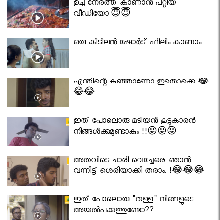
ഉച്ച നേരത്ത് കാണാൻ പറ്റിയ
വീഡിയോ 😇😇
ഒരു കിടിലൻ ഷോർട് ഫിലിം കാണാം..
എന്തിന്റെ കുഞ്ഞാണോ ഇതൊക്കെ 😂
😂😂
ഇത് പോലൊരു മടിയൻ കൂട്ടുകാരൻ
നിങ്ങൾക്കുമുണ്ടാകും !!😝😝😝
അതവിടെ ചാരി വെച്ചേരെ. ഞാൻ
വന്നിട്ട് ശെരിയാക്കി തരാം. !😂😂😂
ഇത് പോലൊരു "തള്ള" നിങ്ങളുടെ
അയല്‍പക്കത്തുണ്ടോ??