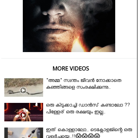
MORE VIDEOS
"അമ്മ" സ്വന്തം ജീവൻ നോക്കാതെ
കുഞ്ഞിങ്ങളെ സംരക്ഷിക്കുന്നു..
ഒരു കിടുക്കാച്ചി ഡാൻസ് കണ്ടാലോ ??
പിള്ളേര് ഒരു രക്ഷയും ഇല്ല..
ഇത് കൊള്ളാലോ.. ടെക്നോളജിന്റെ ഒരു
വളർച്ചയെ..!!😱😱😱😱