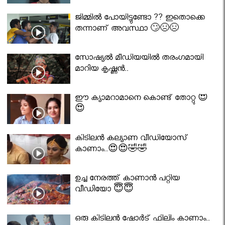
ജിമ്മിൽ പോയിട്ടുണ്ടോ ?? ഇതൊക്കെ
തന്നാണ് അവസ്ഥാ 🙄😣😣
സോഷ്യൽ മീഡിയയിൽ തരംഗമായി
മാറിയ കൃഷ്ണൻ..
ഈ ക്യാമറാമാനെ കൊണ്ട് തോറ്റു 😍
😍
കിടിലൻ കല്യാണ വീഡിയോസ്
കാണാം..😍😍🤣🤣
ഉച്ച നേരത്ത് കാണാൻ പറ്റിയ
വീഡിയോ 😇😇
ഒരു കിടിലൻ ഷോർട് ഫിലിം കാണാം..