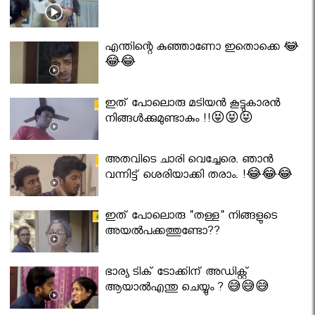
എന്തിന്റെ കുഞ്ഞാണോ ഇതൊക്കെ 😂
😂😂
ഇത് പോലൊരു മടിയൻ കൂട്ടുകാരൻ
നിങ്ങൾക്കുമുണ്ടാകും !!😝😝😝
അതവിടെ ചാരി വെച്ചേരെ. ഞാൻ
വന്നിട്ട് ശെരിയാക്കി തരാം. !😂😂😂
ഇത് പോലൊരു "തള്ള" നിങ്ങളുടെ
അയല്‍പക്കത്തുണ്ടോ??
ഭാര്യ ടിക് ടോക്കിന് അഡിക്റ്റ്
ആയാൽഎന്തു ചെയ്യും ? 😅😅😅