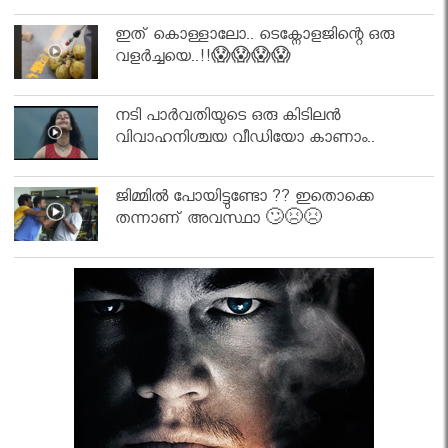
ഇത് കൊള്ളാലോ.. ടെക്നോളജിന്റെ ഒരു
വളർച്ചയെ..!!😱😱😱😱
നടി പാർവതിയുടെ ഒരു കിടിലൻ
വിവാഹനിശ്ചയ വീഡിയോ കാണാം..
ജിമ്മിൽ പോയിട്ടുണ്ടോ ?? ഇതൊക്കെ
തന്നാണ് അവസ്ഥാ 🙄😣😣