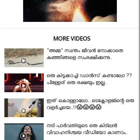
MORE VIDEOS
"അമ്മ" സ്വന്തം ജീവൻ നോക്കാതെ
കുഞ്ഞിങ്ങളെ സംരക്ഷിക്കുന്നു..
ഒരു കിടുക്കാച്ചി ഡാൻസ് കണ്ടാലോ ??
പിള്ളേര് ഒരു രക്ഷയും ഇല്ല..
ഇത് കൊള്ളാലോ.. ടെക്നോളജിന്റെ ഒരു
വളർച്ചയെ..!!😱😱😱😱
നടി പാർവതിയുടെ ഒരു കിടിലൻ
വിവാഹനിശ്ചയ വീഡിയോ കാണാം..