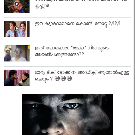
സോഷ്യൽ മീഡിയയിൽ തരംഗമായി മാറിയ
കൃഷ്ണൻ..
ഈ ക്യാമറാമാനെ കൊണ്ട് തോറ്റു 😍😍
ഇത് പോലൊരു "തള്ള" നിങ്ങളുടെ
അയല്‍പക്കത്തുണ്ടോ??
ഭാര്യ ടിക് ടോക്കിന് അഡിക്റ്റ് ആയാൽഎന്തു
ചെയ്യും ? 😅😅😅