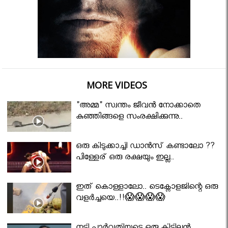
MORE VIDEOS
"അമ്മ" സ്വന്തം ജീവൻ നോക്കാതെ
കുഞ്ഞിങ്ങളെ സംരക്ഷിക്കുന്നു..
ഒരു കിടുക്കാച്ചി ഡാൻസ് കണ്ടാലോ ??
പിള്ളേര് ഒരു രക്ഷയും ഇല്ല..
ഇത് കൊള്ളാലോ.. ടെക്നോളജിന്റെ ഒരു
വളർച്ചയെ..!!😱😱😱😱