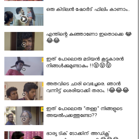
ഒരു കിടിലൻ ഷോർട് ഫിലിം കാണാം..
എന്തിന്റെ കുഞ്ഞാണോ ഇതൊക്കെ 😂
😂😂
ഇത് പോലൊരു മടിയൻ കൂട്ടുകാരൻ
നിങ്ങൾക്കുമുണ്ടാകും !!😝😝😝
അതവിടെ ചാരി വെച്ചേരെ. ഞാൻ
വന്നിട്ട് ശെരിയാക്കി തരാം. !😂😂😂
ഇത് പോലൊരു "തള്ള" നിങ്ങളുടെ
അയല്‍പക്കത്തുണ്ടോ??
ഭാര്യ ടിക് ടോക്കിന് അഡിക്റ്റ്