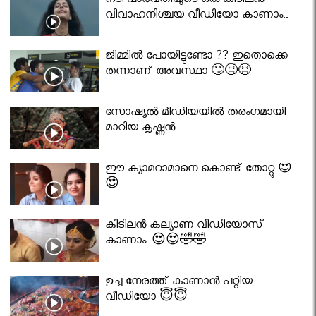
നടി പാർവതിയുടെ ഒരു കിടിലൻ
വിവാഹനിശ്ചയ വീഡിയോ കാണാം..
ജിമ്മിൽ പോയിട്ടുണ്ടോ ?? ഇതൊക്കെ
തന്നാണ് അവസ്ഥാ 🙄😣😣
സോഷ്യൽ മീഡിയയിൽ തരംഗമായി
മാറിയ കൃഷ്ണൻ..
ഈ ക്യാമറാമാനെ കൊണ്ട് തോറ്റു 😍
😍
കിടിലൻ കല്യാണ വീഡിയോസ്
കാണാം..😍😍🤣🤣
ഉച്ച നേരത്ത് കാണാൻ പറ്റിയ
വീഡിയോ 😇😇