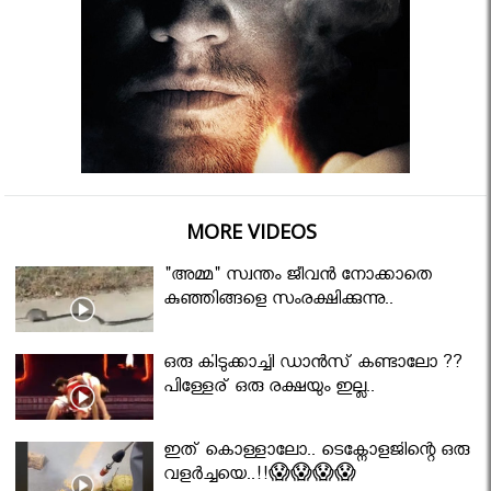
MORE VIDEOS
"അമ്മ" സ്വന്തം ജീവൻ നോക്കാതെ
കുഞ്ഞിങ്ങളെ സംരക്ഷിക്കുന്നു..
ഒരു കിടുക്കാച്ചി ഡാൻസ് കണ്ടാലോ ??
പിള്ളേര് ഒരു രക്ഷയും ഇല്ല..
ഇത് കൊള്ളാലോ.. ടെക്നോളജിന്റെ ഒരു
വളർച്ചയെ..!!😱😱😱😱