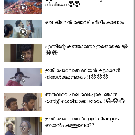
വീഡിയോ 😇😇
ഒരു കിടിലൻ ഷോർട് ഫിലിം കാണാം..
എന്തിന്റെ കുഞ്ഞാണോ ഇതൊക്കെ 😂
😂😂
ഇത് പോലൊരു മടിയൻ കൂട്ടുകാരൻ
നിങ്ങൾക്കുമുണ്ടാകും !!😝😝😝
അതവിടെ ചാരി വെച്ചേരെ. ഞാൻ
വന്നിട്ട് ശെരിയാക്കി തരാം. !😂😂😂
ഇത് പോലൊരു "തള്ള" നിങ്ങളുടെ
അയല്‍പക്കത്തുണ്ടോ??