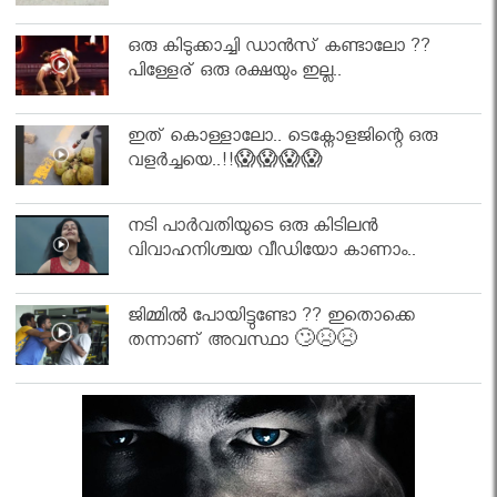
ഒരു കിടുക്കാച്ചി ഡാൻസ് കണ്ടാലോ ??
പിള്ളേര് ഒരു രക്ഷയും ഇല്ല..
ഇത് കൊള്ളാലോ.. ടെക്നോളജിന്റെ ഒരു
വളർച്ചയെ..!!😱😱😱😱
നടി പാർവതിയുടെ ഒരു കിടിലൻ
വിവാഹനിശ്ചയ വീഡിയോ കാണാം..
ജിമ്മിൽ പോയിട്ടുണ്ടോ ?? ഇതൊക്കെ
തന്നാണ് അവസ്ഥാ 🙄😣😣