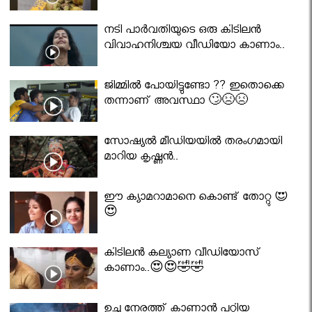
നടി പാർവതിയുടെ ഒരു കിടിലൻ
വിവാഹനിശ്ചയ വീഡിയോ കാണാം..
ജിമ്മിൽ പോയിട്ടുണ്ടോ ?? ഇതൊക്കെ
തന്നാണ് അവസ്ഥാ 🙄😣😣
സോഷ്യൽ മീഡിയയിൽ തരംഗമായി
മാറിയ കൃഷ്ണൻ..
ഈ ക്യാമറാമാനെ കൊണ്ട് തോറ്റു 😍
😍
കിടിലൻ കല്യാണ വീഡിയോസ്
കാണാം..😍😍🤣🤣
ഉച്ച നേരത്ത് കാണാൻ പറ്റിയ