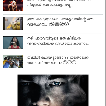
ഒരു കിടുക്കാച്ചി ഡാൻസ് കണ്ടാലോ ??
പിള്ളേര് ഒരു രക്ഷയും ഇല്ല..
ഇത് കൊള്ളാലോ.. ടെക്നോളജിന്റെ ഒരു
വളർച്ചയെ..!!😱😱😱😱
നടി പാർവതിയുടെ ഒരു കിടിലൻ
വിവാഹനിശ്ചയ വീഡിയോ കാണാം..
ജിമ്മിൽ പോയിട്ടുണ്ടോ ?? ഇതൊക്കെ
തന്നാണ് അവസ്ഥാ 🙄😣😣