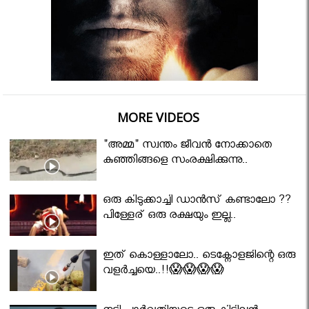
MORE VIDEOS
"അമ്മ" സ്വന്തം ജീവൻ നോക്കാതെ
കുഞ്ഞിങ്ങളെ സംരക്ഷിക്കുന്നു..
ഒരു കിടുക്കാച്ചി ഡാൻസ് കണ്ടാലോ ??
പിള്ളേര് ഒരു രക്ഷയും ഇല്ല..
ഇത് കൊള്ളാലോ.. ടെക്നോളജിന്റെ ഒരു
വളർച്ചയെ..!!😱😱😱😱