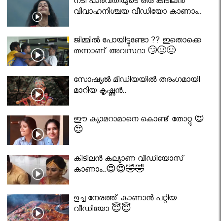
നടി പാർവതിയുടെ ഒരു കിടിലൻ
വിവാഹനിശ്ചയ വീഡിയോ കാണാം..
ജിമ്മിൽ പോയിട്ടുണ്ടോ ?? ഇതൊക്കെ
തന്നാണ് അവസ്ഥാ 🙄😣😣
സോഷ്യൽ മീഡിയയിൽ തരംഗമായി
മാറിയ കൃഷ്ണൻ..
ഈ ക്യാമറാമാനെ കൊണ്ട് തോറ്റു 😍
😍
കിടിലൻ കല്യാണ വീഡിയോസ്
കാണാം..😍😍🤣🤣
ഉച്ച നേരത്ത് കാണാൻ പറ്റിയ
വീഡിയോ 😇😇