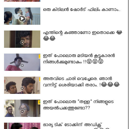
ഒരു കിടിലൻ ഷോർട് ഫിലിം കാണാം..
എന്തിന്റെ കുഞ്ഞാണോ ഇതൊക്കെ 😂
😂😂
ഇത് പോലൊരു മടിയൻ കൂട്ടുകാരൻ
നിങ്ങൾക്കുമുണ്ടാകും !!😝😝😝
അതവിടെ ചാരി വെച്ചേരെ. ഞാൻ
വന്നിട്ട് ശെരിയാക്കി തരാം. !😂😂😂
ഇത് പോലൊരു "തള്ള" നിങ്ങളുടെ
അയല്‍പക്കത്തുണ്ടോ??
ഭാര്യ ടിക് ടോക്കിന് അഡിക്റ്റ്