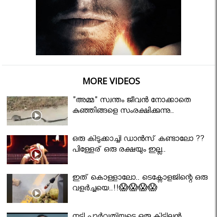
MORE VIDEOS
"അമ്മ" സ്വന്തം ജീവൻ നോക്കാതെ
കുഞ്ഞിങ്ങളെ സംരക്ഷിക്കുന്നു..
ഒരു കിടുക്കാച്ചി ഡാൻസ് കണ്ടാലോ ??
പിള്ളേര് ഒരു രക്ഷയും ഇല്ല..
ഇത് കൊള്ളാലോ.. ടെക്നോളജിന്റെ ഒരു
വളർച്ചയെ..!!😱😱😱😱