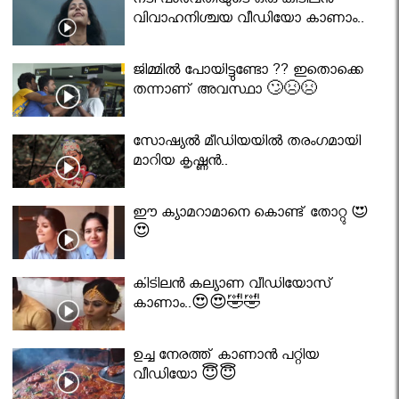
നടി പാർവതിയുടെ ഒരു കിടിലൻ
വിവാഹനിശ്ചയ വീഡിയോ കാണാം..
ജിമ്മിൽ പോയിട്ടുണ്ടോ ?? ഇതൊക്കെ
തന്നാണ് അവസ്ഥാ 🙄😣😣
സോഷ്യൽ മീഡിയയിൽ തരംഗമായി
മാറിയ കൃഷ്ണൻ..
ഈ ക്യാമറാമാനെ കൊണ്ട് തോറ്റു 😍
😍
കിടിലൻ കല്യാണ വീഡിയോസ്
കാണാം..😍😍🤣🤣
ഉച്ച നേരത്ത് കാണാൻ പറ്റിയ
വീഡിയോ 😇😇