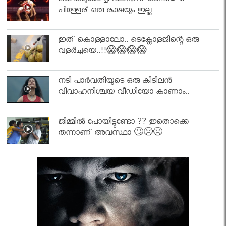
ഒരു കിടുക്കാച്ചി ഡാൻസ് കണ്ടാലോ ??
പിള്ളേര് ഒരു രക്ഷയും ഇല്ല..
ഇത് കൊള്ളാലോ.. ടെക്നോളജിന്റെ ഒരു
വളർച്ചയെ..!!😱😱😱😱
നടി പാർവതിയുടെ ഒരു കിടിലൻ
വിവാഹനിശ്ചയ വീഡിയോ കാണാം..
ജിമ്മിൽ പോയിട്ടുണ്ടോ ?? ഇതൊക്കെ
തന്നാണ് അവസ്ഥാ 🙄😣😣