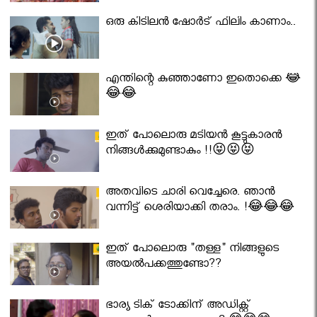
ഒരു കിടിലൻ ഷോർട് ഫിലിം കാണാം..
എന്തിന്റെ കുഞ്ഞാണോ ഇതൊക്കെ 😂
😂😂
ഇത് പോലൊരു മടിയൻ കൂട്ടുകാരൻ
നിങ്ങൾക്കുമുണ്ടാകും !!😝😝😝
അതവിടെ ചാരി വെച്ചേരെ. ഞാൻ
വന്നിട്ട് ശെരിയാക്കി തരാം. !😂😂😂
ഇത് പോലൊരു "തള്ള" നിങ്ങളുടെ
അയല്‍പക്കത്തുണ്ടോ??
ഭാര്യ ടിക് ടോക്കിന് അഡിക്റ്റ്