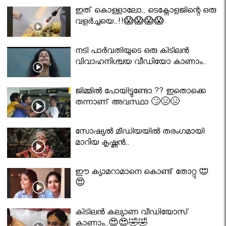
ഇത് കൊള്ളാലോ.. ടെക്നോളജിന്റെ ഒരു
വളർച്ചയെ..!!😱😱😱😱
നടി പാർവതിയുടെ ഒരു കിടിലൻ
വിവാഹനിശ്ചയ വീഡിയോ കാണാം..
ജിമ്മിൽ പോയിട്ടുണ്ടോ ?? ഇതൊക്കെ
തന്നാണ് അവസ്ഥാ 🙄😣😣
സോഷ്യൽ മീഡിയയിൽ തരംഗമായി
മാറിയ കൃഷ്ണൻ..
ഈ ക്യാമറാമാനെ കൊണ്ട് തോറ്റു 😍
😍
കിടിലൻ കല്യാണ വീഡിയോസ്
കാണാം..😍😍🤣🤣