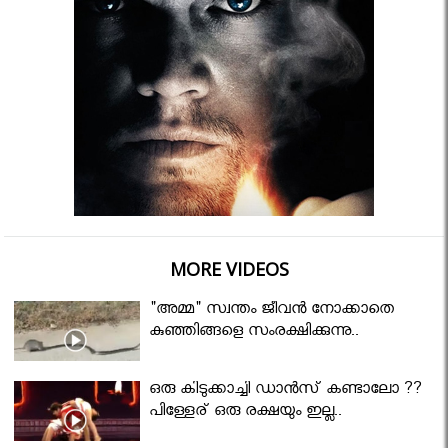
MORE VIDEOS
"അമ്മ" സ്വന്തം ജീവൻ നോക്കാതെ
കുഞ്ഞിങ്ങളെ സംരക്ഷിക്കുന്നു..
ഒരു കിടുക്കാച്ചി ഡാൻസ് കണ്ടാലോ ??
പിള്ളേര് ഒരു രക്ഷയും ഇല്ല..