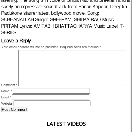
listening, The song is in voice of Shilpa Rao and Sreeram and is
surely an impressive soundtrack from Ranbir Kapoor, Deepika
Padukone starrer latest bollywood movie. Song:
SUBHANALLAH Singer: SREERAM, SHILPA RAO Music:
PRITAM Lyrics: AMITABH BHATTACHARYA Music Label: T-
SERIES
Leave a Reply
Your email address will not be published.
Required fields are marked
*
Comment
*
Name
*
Email
*
Website
LATEST VIDEOS