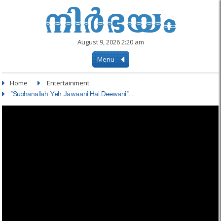
August 9, 2026 2:20 am
Menu
Home
Entertainment
"Subhanallah Yeh Jawaani Hai Deewani"....