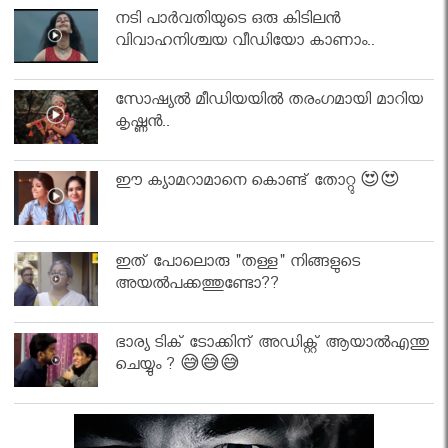
നടി പാർവതിയുടെ ഒരു കിടിലൻ
വിവാഹനിശ്ചയ വീഡിയോ കാണാം..
സോഷ്യൽ മീഡിയയിൽ തരംഗമായി മാറിയ
കൃഷ്ണൻ..
ഈ ക്യാമറാമാനെ കൊണ്ട് തോറ്റു 😍😍
ഇത് പോലൊരു "തള്ള" നിങ്ങളുടെ
അയല്‍പക്കത്തുണ്ടോ??
ഭാര്യ ടിക് ടോക്കിന് അഡിക്റ്റ് ആയാൽഎന്തു
ചെയ്യും ? 😅😅😅