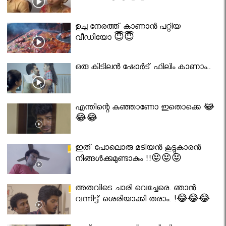
ഉച്ച നേരത്ത് കാണാൻ പറ്റിയ
വീഡിയോ 😇😇
ഒരു കിടിലൻ ഷോർട് ഫിലിം കാണാം..
എന്തിന്റെ കുഞ്ഞാണോ ഇതൊക്കെ 😂
😂😂
ഇത് പോലൊരു മടിയൻ കൂട്ടുകാരൻ
നിങ്ങൾക്കുമുണ്ടാകും !!😝😝😝
അതവിടെ ചാരി വെച്ചേരെ. ഞാൻ
വന്നിട്ട് ശെരിയാക്കി തരാം. !😂😂😂