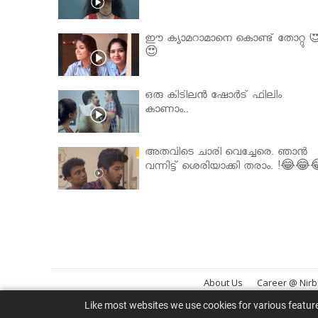
ഈ ക്യാമറാമാനെ കൊണ്ട് തോറ്റു 
😍
ഒരു കിടിലൻ ഷോർട് ഫിലിം
കാണാം..
അതവിടെ ചാരി വെച്ചേരെ. ഞാൻ
വന്നിട്ട് ശെരിയാക്കി തരാം. !😂😂
About Us
Career @ Nir
Like most websites we use cookies for various featur