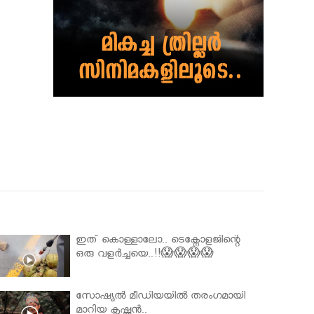
ഇത് കൊള്ളാലോ.. ടെക്നോളജിന്റെ
ഒരു വളർച്ചയെ..!!😱😱😱😱
സോഷ്യൽ മീഡിയയിൽ തരംഗമായി
മാറിയ കൃഷ്ണൻ..