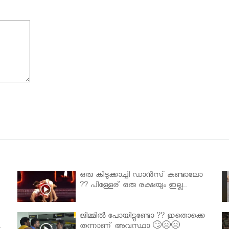
ഒരു കിടുക്കാച്ചി ഡാൻസ് കണ്ടാലോ
?? പിള്ളേര് ഒരു രക്ഷയും ഇല്ല..
ജിമ്മിൽ പോയിട്ടുണ്ടോ ?? ഇതൊക്കെ
.
തന്നാണ് അവസ്ഥാ 🙄😣😣