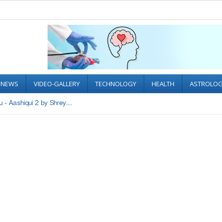
L NEWS
VIDEO-GALLERY
TECHNOLOGY
HEALTH
ASTROLO
 - Aashiqui 2 by Shrey....