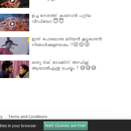
ഉച്ച നേരത്ത് കാണാൻ പറ്റിയ
വീഡിയോ 😇😇
ഇത് പോലൊരു മടിയൻ കൂട്ടുകാരൻ
നിങ്ങൾക്കുമുണ്ടാകും !!😝😝😝
ഭാര്യ ടിക് ടോക്കിന് അഡിക്റ്റ്
ആയാൽഎന്തു ചെയ്യും ? 😅😅😅
cy
Terms and Conditions
okies in your browser.
Nah! Cookies are fine!