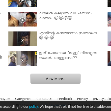

കിടിലൻ കല്യാണ വീഡിയോസ്
കാണാം..😍😍🤣🤣
എന്തിന്റെ കുഞ്ഞാണോ ഇതൊക്കെ
😂😂😂
ഇത് പോലൊരു "തള്ള" നിങ്ങളുടെ
😂
അയല്‍പക്കത്തുണ്ടോ??
View More...
bhayam
Categories
Contact Us
Feedback
Privacy
privacy poli
© Copyright 2013
Nirbhayam.com
. All rights reserved.
es according to our
policy.
We hope that’s ok, if not feel free to disable co