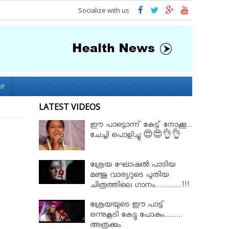
Socialize with us
GY
LATEST VIDEOS
ഈ പാട്ടൊന്ന് കേട്ട് നോക്കൂ...
ചേച്ചി പൊളിച്ചു 😍😍👌👌
ശ്രേയ ഘോഷൽ പാടിയ
മഞ്ജു വാര്യറുടെ പുതിയ
ചിത്രത്തിലെ ഗാനം.............!!!
ശ്രേയയുടെ ഈ പാട്ട്
ഒന്നുകൂടി കേട്ടു പോകും.........
അത്രക്കും