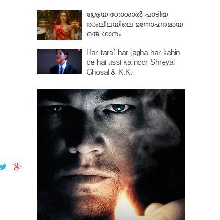
മനോഹരമായിട്ടുണ്ട്........!!
ശ്രേയ ഗോശാൽ പാടിയ
രാംലീലയിലെ മനോഹരമായ
ഒരു ഗാനം
Har taraf har jagha har kahin
pe hai ussi ka noor Shreyal
Ghosal & K.K.