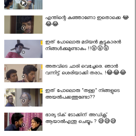
എന്തിന്റെ കുഞ്ഞാണോ ഇതൊക്കെ 😂
😂😂
ഇത് പോലൊരു മടിയൻ കൂട്ടുകാരൻ
നിങ്ങൾക്കുമുണ്ടാകും !!😝😝😝
അതവിടെ ചാരി വെച്ചേരെ. ഞാൻ
വന്നിട്ട് ശെരിയാക്കി തരാം. !😂😂😂
ഇത് പോലൊരു "തള്ള" നിങ്ങളുടെ
അയല്‍പക്കത്തുണ്ടോ??
ഭാര്യ ടിക് ടോക്കിന് അഡിക്റ്റ്
ആയാൽഎന്തു ചെയ്യും ? 😅😅😅