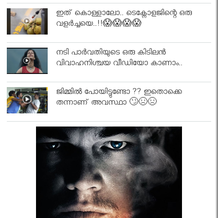
ഇത് കൊള്ളാലോ.. ടെക്നോളജിന്റെ ഒരു
വളർച്ചയെ..!!😱😱😱😱
നടി പാർവതിയുടെ ഒരു കിടിലൻ
വിവാഹനിശ്ചയ വീഡിയോ കാണാം..
ജിമ്മിൽ പോയിട്ടുണ്ടോ ?? ഇതൊക്കെ
തന്നാണ് അവസ്ഥാ 🙄😣😣