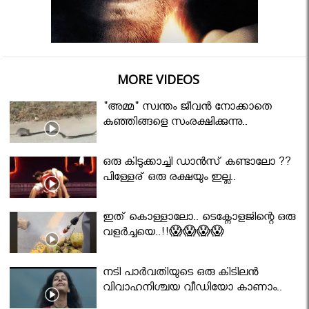
MORE VIDEOS
"അമ്മ" സ്വന്തം ജീവൻ നോക്കാതെ
കുഞ്ഞിങ്ങളെ സംരക്ഷിക്കുന്നു..
ഒരു കിടുക്കാച്ചി ഡാൻസ് കണ്ടാലോ ??
പിള്ളേര് ഒരു രക്ഷയും ഇല്ല..
ഇത് കൊള്ളാലോ.. ടെക്നോളജിന്റെ ഒരു
വളർച്ചയെ..!!😱😱😱😱
നടി പാർവതിയുടെ ഒരു കിടിലൻ
വിവാഹനിശ്ചയ വീഡിയോ കാണാം..