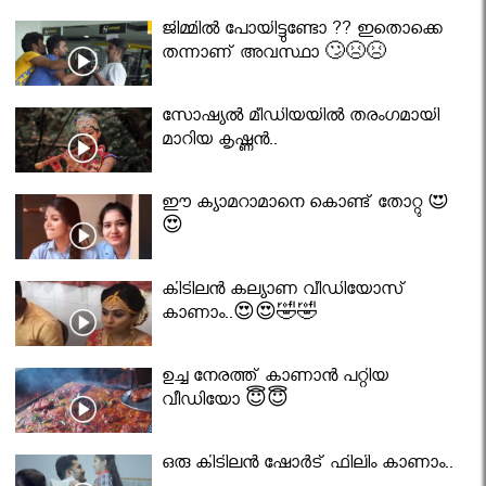
ജിമ്മിൽ പോയിട്ടുണ്ടോ ?? ഇതൊക്കെ
തന്നാണ് അവസ്ഥാ 🙄😣😣
സോഷ്യൽ മീഡിയയിൽ തരംഗമായി
മാറിയ കൃഷ്ണൻ..
ഈ ക്യാമറാമാനെ കൊണ്ട് തോറ്റു 😍
😍
കിടിലൻ കല്യാണ വീഡിയോസ്
കാണാം..😍😍🤣🤣
ഉച്ച നേരത്ത് കാണാൻ പറ്റിയ
വീഡിയോ 😇😇
ഒരു കിടിലൻ ഷോർട് ഫിലിം കാണാം..