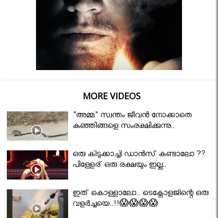
MORE VIDEOS
"അമ്മ" സ്വന്തം ജീവൻ നോക്കാതെ
കുഞ്ഞിങ്ങളെ സംരക്ഷിക്കുന്നു..
ഒരു കിടുക്കാച്ചി ഡാൻസ് കണ്ടാലോ ??
പിള്ളേര് ഒരു രക്ഷയും ഇല്ല..
ഇത് കൊള്ളാലോ.. ടെക്നോളജിന്റെ ഒരു
വളർച്ചയെ..!!😱😱😱😱