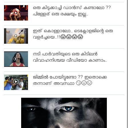
ഒരു കിടുക്കാച്ചി ഡാൻസ് കണ്ടാലോ ??
പിള്ളേര് ഒരു രക്ഷയും ഇല്ല..
ഇത് കൊള്ളാലോ.. ടെക്നോളജിന്റെ ഒരു
വളർച്ചയെ..!!😱😱😱😱
നടി പാർവതിയുടെ ഒരു കിടിലൻ
വിവാഹനിശ്ചയ വീഡിയോ കാണാം..
ജിമ്മിൽ പോയിട്ടുണ്ടോ ?? ഇതൊക്കെ
തന്നാണ് അവസ്ഥാ 🙄😣😣