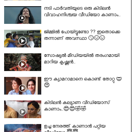
നടി പാർവതിയുടെ ഒരു കിടിലൻ
വിവാഹനിശ്ചയ വീഡിയോ കാണാം..
ജിമ്മിൽ പോയിട്ടുണ്ടോ ?? ഇതൊക്കെ
തന്നാണ് അവസ്ഥാ 🙄😣😣
സോഷ്യൽ മീഡിയയിൽ തരംഗമായി
മാറിയ കൃഷ്ണൻ..
ഈ ക്യാമറാമാനെ കൊണ്ട് തോറ്റു 😍
😍
കിടിലൻ കല്യാണ വീഡിയോസ്
കാണാം..😍😍🤣🤣
ഉച്ച നേരത്ത് കാണാൻ പറ്റിയ