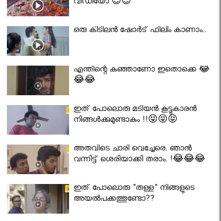
വീഡിയോ 😇😇
ഒരു കിടിലൻ ഷോർട് ഫിലിം കാണാം..
എന്തിന്റെ കുഞ്ഞാണോ ഇതൊക്കെ 😂
😂😂
ഇത് പോലൊരു മടിയൻ കൂട്ടുകാരൻ
നിങ്ങൾക്കുമുണ്ടാകും !!😝😝😝
അതവിടെ ചാരി വെച്ചേരെ. ഞാൻ
വന്നിട്ട് ശെരിയാക്കി തരാം. !😂😂😂
ഇത് പോലൊരു "തള്ള" നിങ്ങളുടെ
അയല്‍പക്കത്തുണ്ടോ??