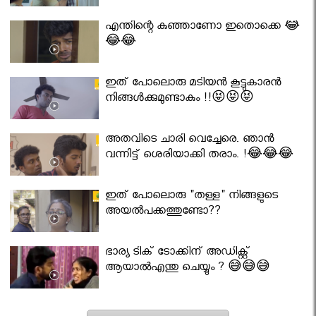
എന്തിന്റെ കുഞ്ഞാണോ ഇതൊക്കെ 😂
😂😂
ഇത് പോലൊരു മടിയൻ കൂട്ടുകാരൻ
നിങ്ങൾക്കുമുണ്ടാകും !!😝😝😝
അതവിടെ ചാരി വെച്ചേരെ. ഞാൻ
വന്നിട്ട് ശെരിയാക്കി തരാം. !😂😂😂
ഇത് പോലൊരു "തള്ള" നിങ്ങളുടെ
അയല്‍പക്കത്തുണ്ടോ??
ഭാര്യ ടിക് ടോക്കിന് അഡിക്റ്റ്
ആയാൽഎന്തു ചെയ്യും ? 😅😅😅