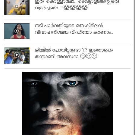
ഇത് കൊള്ളാലോ.. ടെക്നോളജിന്റെ ഒരു
വളർച്ചയെ..!!😱😱😱😱
നടി പാർവതിയുടെ ഒരു കിടിലൻ
വിവാഹനിശ്ചയ വീഡിയോ കാണാം..
ജിമ്മിൽ പോയിട്ടുണ്ടോ ?? ഇതൊക്കെ
തന്നാണ് അവസ്ഥാ 🙄😣😣