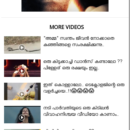
MORE VIDEOS
"അമ്മ" സ്വന്തം ജീവൻ നോക്കാതെ
കുഞ്ഞിങ്ങളെ സംരക്ഷിക്കുന്നു..
ഒരു കിടുക്കാച്ചി ഡാൻസ് കണ്ടാലോ ??
പിള്ളേര് ഒരു രക്ഷയും ഇല്ല..
ഇത് കൊള്ളാലോ.. ടെക്നോളജിന്റെ ഒരു
വളർച്ചയെ..!!😱😱😱😱
നടി പാർവതിയുടെ ഒരു കിടിലൻ
വിവാഹനിശ്ചയ വീഡിയോ കാണാം..