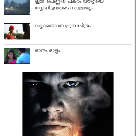
ഇത് പെണ്ണിന് പകരം യാത്രയെ
സ്നേഹിച്ചവരുടെ സാമ്രാജ്യം
വല്ലാത്തൊരു ഹ്രസ്വചിത്രം...
ഓനും ഓളും..