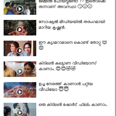
ജിമ്മിൽ പോയിട്ടുണ്ടോ ?? ഇതൊക്കെ
തന്നാണ് അവസ്ഥാ 🙄😣😣
സോഷ്യൽ മീഡിയയിൽ തരംഗമായി
മാറിയ കൃഷ്ണൻ..
ഈ ക്യാമറാമാനെ കൊണ്ട് തോറ്റു 😍
😍
കിടിലൻ കല്യാണ വീഡിയോസ്
കാണാം..😍😍🤣🤣
ഉച്ച നേരത്ത് കാണാൻ പറ്റിയ
വീഡിയോ 😇😇
ഒരു കിടിലൻ ഷോർട് ഫിലിം കാണാം..