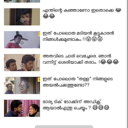
എന്തിന്റെ കുഞ്ഞാണോ ഇതൊക്കെ 😂
😂😂
ഇത് പോലൊരു മടിയൻ കൂട്ടുകാരൻ
നിങ്ങൾക്കുമുണ്ടാകും !!😝😝😝
അതവിടെ ചാരി വെച്ചേരെ. ഞാൻ
വന്നിട്ട് ശെരിയാക്കി തരാം. !😂😂😂
ഇത് പോലൊരു "തള്ള" നിങ്ങളുടെ
അയല്‍പക്കത്തുണ്ടോ??
ഭാര്യ ടിക് ടോക്കിന് അഡിക്റ്റ്
ആയാൽഎന്തു ചെയ്യും ? 😅😅😅