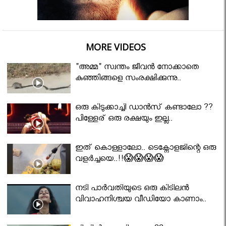
MORE VIDEOS
"അമ്മ" സ്വന്തം ജീവൻ നോക്കാതെ
കുഞ്ഞിങ്ങളെ സംരക്ഷിക്കുന്നു..
ഒരു കിടുക്കാച്ചി ഡാൻസ് കണ്ടാലോ ??
പിള്ളേര് ഒരു രക്ഷയും ഇല്ല..
ഇത് കൊള്ളാലോ.. ടെക്നോളജിന്റെ ഒരു
വളർച്ചയെ..!!😱😱😱😱
നടി പാർവതിയുടെ ഒരു കിടിലൻ
വിവാഹനിശ്ചയ വീഡിയോ കാണാം..