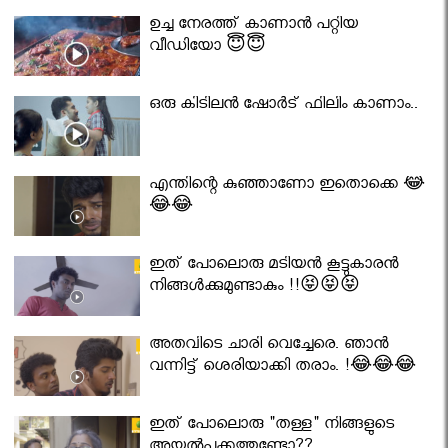
ഉച്ച നേരത്ത് കാണാൻ പറ്റിയ
വീഡിയോ 😇😇
ഒരു കിടിലൻ ഷോർട് ഫിലിം കാണാം..
എന്തിന്റെ കുഞ്ഞാണോ ഇതൊക്കെ 😂
😂😂
ഇത് പോലൊരു മടിയൻ കൂട്ടുകാരൻ
നിങ്ങൾക്കുമുണ്ടാകും !!😝😝😝
അതവിടെ ചാരി വെച്ചേരെ. ഞാൻ
വന്നിട്ട് ശെരിയാക്കി തരാം. !😂😂😂
ഇത് പോലൊരു "തള്ള" നിങ്ങളുടെ