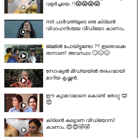
വളർച്ചയെ..!!😱😱😱😱
നടി പാർവതിയുടെ ഒരു കിടിലൻ
വിവാഹനിശ്ചയ വീഡിയോ കാണാം..
ജിമ്മിൽ പോയിട്ടുണ്ടോ ?? ഇതൊക്കെ
തന്നാണ് അവസ്ഥാ 🙄😣😣
സോഷ്യൽ മീഡിയയിൽ തരംഗമായി
മാറിയ കൃഷ്ണൻ..
ഈ ക്യാമറാമാനെ കൊണ്ട് തോറ്റു 😍
😍
കിടിലൻ കല്യാണ വീഡിയോസ്
കാണാം..😍😍🤣🤣