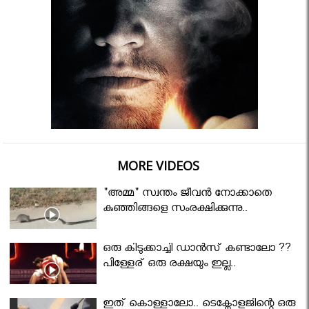
MORE VIDEOS
"അമ്മ" സ്വന്തം ജീവൻ നോക്കാതെ
കുഞ്ഞിങ്ങളെ സംരക്ഷിക്കുന്നു..
ഒരു കിടുക്കാച്ചി ഡാൻസ് കണ്ടാലോ ??
പിള്ളേര് ഒരു രക്ഷയും ഇല്ല..
ഇത് കൊള്ളാലോ.. ടെക്നോളജിന്റെ ഒരു