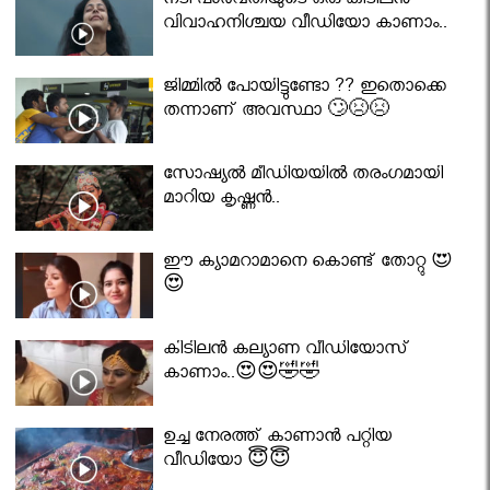
നടി പാർവതിയുടെ ഒരു കിടിലൻ
വിവാഹനിശ്ചയ വീഡിയോ കാണാം..
ജിമ്മിൽ പോയിട്ടുണ്ടോ ?? ഇതൊക്കെ
തന്നാണ് അവസ്ഥാ 🙄😣😣
സോഷ്യൽ മീഡിയയിൽ തരംഗമായി
മാറിയ കൃഷ്ണൻ..
ഈ ക്യാമറാമാനെ കൊണ്ട് തോറ്റു 😍
😍
കിടിലൻ കല്യാണ വീഡിയോസ്
കാണാം..😍😍🤣🤣
ഉച്ച നേരത്ത് കാണാൻ പറ്റിയ
വീഡിയോ 😇😇