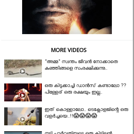
MORE VIDEOS
"അമ്മ" സ്വന്തം ജീവൻ നോക്കാതെ
കുഞ്ഞിങ്ങളെ സംരക്ഷിക്കുന്നു..
ഒരു കിടുക്കാച്ചി ഡാൻസ് കണ്ടാലോ ??
പിള്ളേര് ഒരു രക്ഷയും ഇല്ല..
ഇത് കൊള്ളാലോ.. ടെക്നോളജിന്റെ ഒരു
വളർച്ചയെ..!!😱😱😱😱