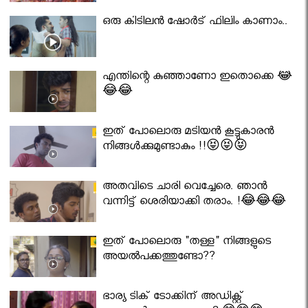
ഒരു കിടിലൻ ഷോർട് ഫിലിം കാണാം..
എന്തിന്റെ കുഞ്ഞാണോ ഇതൊക്കെ 😂
😂😂
ഇത് പോലൊരു മടിയൻ കൂട്ടുകാരൻ
നിങ്ങൾക്കുമുണ്ടാകും !!😝😝😝
അതവിടെ ചാരി വെച്ചേരെ. ഞാൻ
വന്നിട്ട് ശെരിയാക്കി തരാം. !😂😂😂
ഇത് പോലൊരു "തള്ള" നിങ്ങളുടെ
അയല്‍പക്കത്തുണ്ടോ??
ഭാര്യ ടിക് ടോക്കിന് അഡിക്റ്റ്