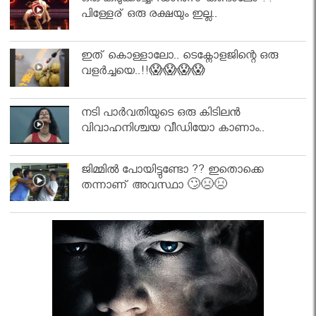
ഒരു കിടുക്കാച്ചി ഡാൻസ് കണ്ടാലോ ??
പിള്ളേര് ഒരു രക്ഷയും ഇല്ല..
ഇത് കൊള്ളാലോ.. ടെക്നോളജിന്റെ ഒരു
വളർച്ചയെ..!!😱😱😱😱
നടി പാർവതിയുടെ ഒരു കിടിലൻ
വിവാഹനിശ്ചയ വീഡിയോ കാണാം..
ജിമ്മിൽ പോയിട്ടുണ്ടോ ?? ഇതൊക്കെ
തന്നാണ് അവസ്ഥാ 🙄😣😣