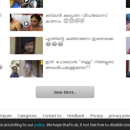

കിടിലൻ കല്യാണ വീഡിയോസ്
കാണാം..😍😍🤣🤣
എന്തിന്റെ കുഞ്ഞാണോ ഇതൊക്കെ
😂😂😂
ഇത് പോലൊരു "തള്ള" നിങ്ങളുടെ
😂
അയല്‍പക്കത്തുണ്ടോ??
View More...
bhayam
Categories
Contact Us
Feedback
Privacy
privacy poli
© Copyright 2013
Nirbhayam.com
. All rights reserved.
es according to our
policy.
We hope that’s ok, if not feel free to disable co