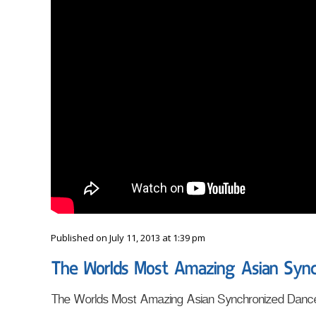
Published on July 11, 2013 at 1:39 pm
The Worlds Most Amazing Asian Sync
The Worlds Most Amazing Asian Synchronized Danc