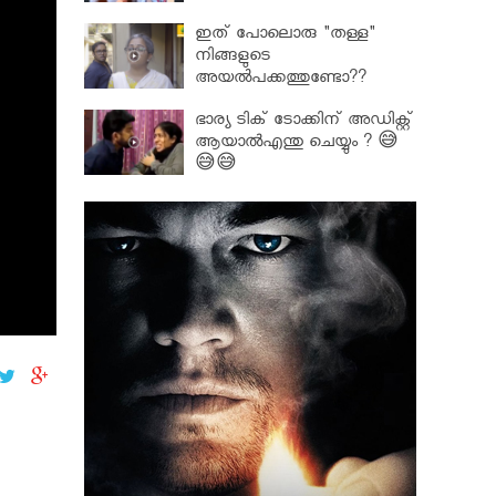
ഇത് പോലൊരു "തള്ള"
നിങ്ങളുടെ
അയല്‍പക്കത്തുണ്ടോ??
ഭാര്യ ടിക് ടോക്കിന് അഡിക്റ്റ്
ആയാൽഎന്തു ചെയ്യും ? 😅
😅😅