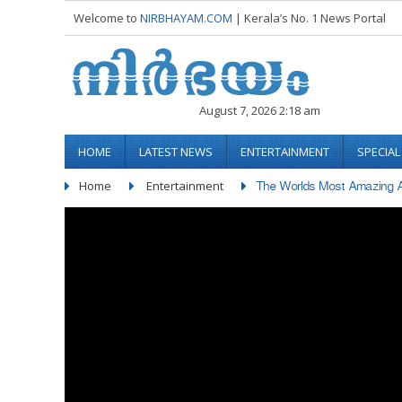
Welcome to
NIRBHAYAM.COM
| Kerala’s No. 1 News Portal
August 7, 2026 2:18 am
HOME
LATEST NEWS
ENTERTAINMENT
SPECIA
Home
Entertainment
The Worlds Most Amazing As