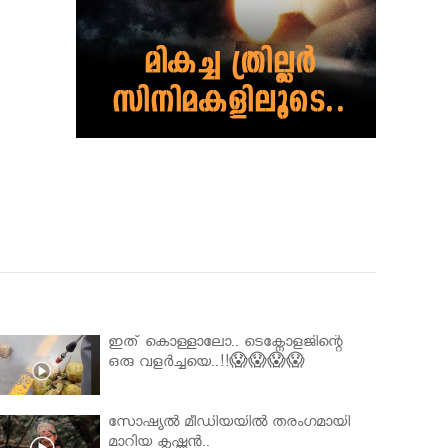
ഇത് കൊള്ളാലോ.. ടെക്നോളജിന്റെ
ഒരു വളർച്ചയെ..!!😱😱😱😱
സോഷ്യൽ മീഡിയയിൽ തരംഗമായി
മാറിയ കൃഷ്ണൻ..