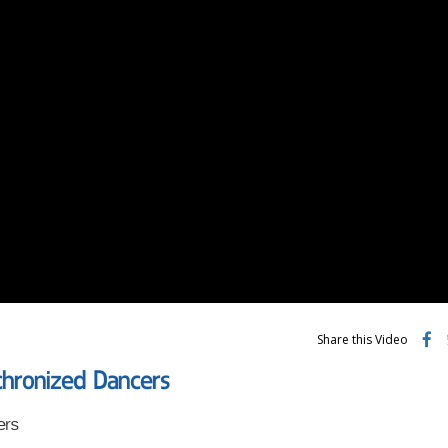
Share this Video
hronized Dancers
ers