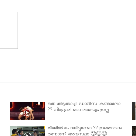
ഒരു കിടുക്കാച്ചി ഡാൻസ് കണ്ടാലോ
?? പിള്ളേര് ഒരു രക്ഷയും ഇല്ല..
ജിമ്മിൽ പോയിട്ടുണ്ടോ ?? ഇതൊക്കെ
.
തന്നാണ് അവസ്ഥാ 🙄😣😣