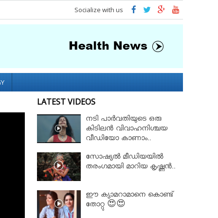
Socialize with us
GY
LATEST VIDEOS
നടി പാർവതിയുടെ ഒരു
കിടിലൻ വിവാഹനിശ്ചയ
വീഡിയോ കാണാം..
സോഷ്യൽ മീഡിയയിൽ
തരംഗമായി മാറിയ കൃഷ്ണൻ..
ഈ ക്യാമറാമാനെ കൊണ്ട്
തോറ്റു 😍😍