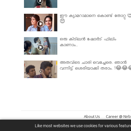
ഈ ക്യാമറാമാനെ കൊണ്ട് തോറ്റു 
😍
ഒരു കിടിലൻ ഷോർട് ഫിലിം
കാണാം..
അതവിടെ ചാരി വെച്ചേരെ. ഞാൻ
വന്നിട്ട് ശെരിയാക്കി തരാം. !😂😂
About Us
Career @ Nir
Like most websites we use cookies for various featur