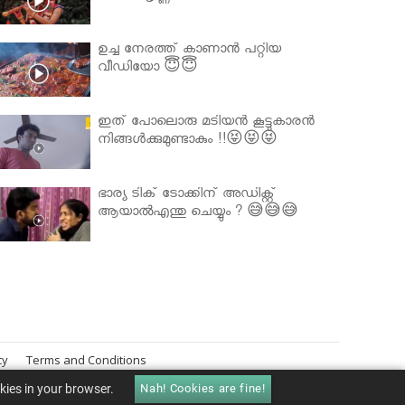
ഉച്ച നേരത്ത് കാണാൻ പറ്റിയ
വീഡിയോ 😇😇
ഇത് പോലൊരു മടിയൻ കൂട്ടുകാരൻ
നിങ്ങൾക്കുമുണ്ടാകും !!😝😝😝
ഭാര്യ ടിക് ടോക്കിന് അഡിക്റ്റ്
ആയാൽഎന്തു ചെയ്യും ? 😅😅😅
cy
Terms and Conditions
okies in your browser.
Nah! Cookies are fine!