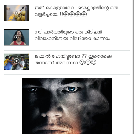
ഇത് കൊള്ളാലോ.. ടെക്നോളജിന്റെ ഒരു
വളർച്ചയെ..!!😱😱😱😱
നടി പാർവതിയുടെ ഒരു കിടിലൻ
വിവാഹനിശ്ചയ വീഡിയോ കാണാം..
ജിമ്മിൽ പോയിട്ടുണ്ടോ ?? ഇതൊക്കെ
തന്നാണ് അവസ്ഥാ 🙄😣😣