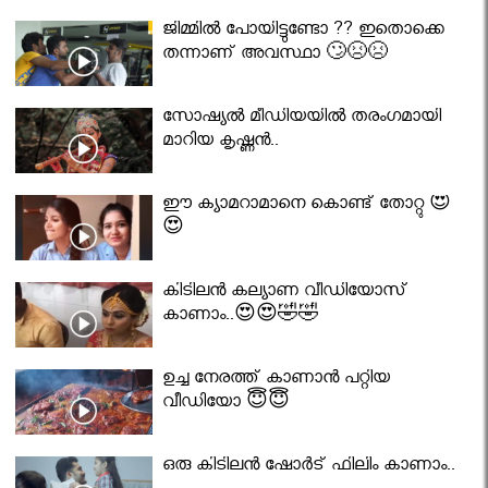
ജിമ്മിൽ പോയിട്ടുണ്ടോ ?? ഇതൊക്കെ
തന്നാണ് അവസ്ഥാ 🙄😣😣
സോഷ്യൽ മീഡിയയിൽ തരംഗമായി
മാറിയ കൃഷ്ണൻ..
ഈ ക്യാമറാമാനെ കൊണ്ട് തോറ്റു 😍
😍
കിടിലൻ കല്യാണ വീഡിയോസ്
കാണാം..😍😍🤣🤣
ഉച്ച നേരത്ത് കാണാൻ പറ്റിയ
വീഡിയോ 😇😇
ഒരു കിടിലൻ ഷോർട് ഫിലിം കാണാം..