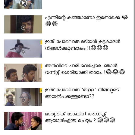
എന്തിന്റെ കുഞ്ഞാണോ ഇതൊക്കെ 😂
😂😂
ഇത് പോലൊരു മടിയൻ കൂട്ടുകാരൻ
നിങ്ങൾക്കുമുണ്ടാകും !!😝😝😝
അതവിടെ ചാരി വെച്ചേരെ. ഞാൻ
വന്നിട്ട് ശെരിയാക്കി തരാം. !😂😂😂
ഇത് പോലൊരു "തള്ള" നിങ്ങളുടെ
അയല്‍പക്കത്തുണ്ടോ??
ഭാര്യ ടിക് ടോക്കിന് അഡിക്റ്റ്
ആയാൽഎന്തു ചെയ്യും ? 😅😅😅