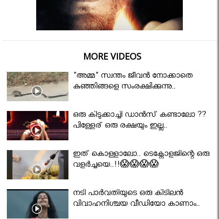
MORE VIDEOS
"അമ്മ" സ്വന്തം ജീവൻ നോക്കാതെ
കുഞ്ഞിങ്ങളെ സംരക്ഷിക്കുന്നു..
ഒരു കിടുക്കാച്ചി ഡാൻസ് കണ്ടാലോ ??
പിള്ളേര് ഒരു രക്ഷയും ഇല്ല..
ഇത് കൊള്ളാലോ.. ടെക്നോളജിന്റെ ഒരു
വളർച്ചയെ..!!😱😱😱😱
നടി പാർവതിയുടെ ഒരു കിടിലൻ
വിവാഹനിശ്ചയ വീഡിയോ കാണാം..