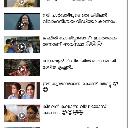
നടി പാർവതിയുടെ ഒരു കിടിലൻ
വിവാഹനിശ്ചയ വീഡിയോ കാണാം..
ജിമ്മിൽ പോയിട്ടുണ്ടോ ?? ഇതൊക്കെ
തന്നാണ് അവസ്ഥാ 🙄😣😣
സോഷ്യൽ മീഡിയയിൽ തരംഗമായി
മാറിയ കൃഷ്ണൻ..
ഈ ക്യാമറാമാനെ കൊണ്ട് തോറ്റു 😍
😍
കിടിലൻ കല്യാണ വീഡിയോസ്
കാണാം..😍😍🤣🤣