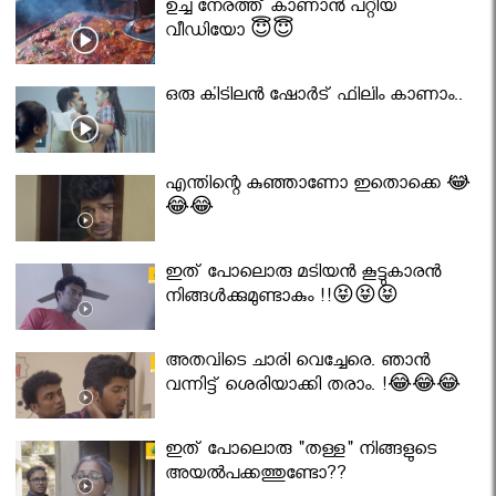
ഉച്ച നേരത്ത് കാണാൻ പറ്റിയ
വീഡിയോ 😇😇
ഒരു കിടിലൻ ഷോർട് ഫിലിം കാണാം..
എന്തിന്റെ കുഞ്ഞാണോ ഇതൊക്കെ 😂
😂😂
ഇത് പോലൊരു മടിയൻ കൂട്ടുകാരൻ
നിങ്ങൾക്കുമുണ്ടാകും !!😝😝😝
അതവിടെ ചാരി വെച്ചേരെ. ഞാൻ
വന്നിട്ട് ശെരിയാക്കി തരാം. !😂😂😂
ഇത് പോലൊരു "തള്ള" നിങ്ങളുടെ
അയല്‍പക്കത്തുണ്ടോ??