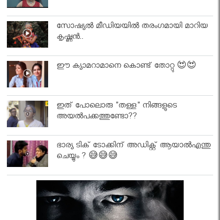
സോഷ്യൽ മീഡിയയിൽ തരംഗമായി മാറിയ
കൃഷ്ണൻ..
ഈ ക്യാമറാമാനെ കൊണ്ട് തോറ്റു 😍😍
ഇത് പോലൊരു "തള്ള" നിങ്ങളുടെ
അയല്‍പക്കത്തുണ്ടോ??
ഭാര്യ ടിക് ടോക്കിന് അഡിക്റ്റ് ആയാൽഎന്തു
ചെയ്യും ? 😅😅😅