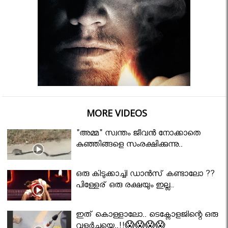
MORE VIDEOS
"അമ്മ" സ്വന്തം ജീവൻ നോക്കാതെ
കുഞ്ഞിങ്ങളെ സംരക്ഷിക്കുന്നു..
ഒരു കിടുക്കാച്ചി ഡാൻസ് കണ്ടാലോ ??
പിള്ളേര് ഒരു രക്ഷയും ഇല്ല..
ഇത് കൊള്ളാലോ.. ടെക്നോളജിന്റെ ഒരു
വളർച്ചയെ..!!😱😱😱😱