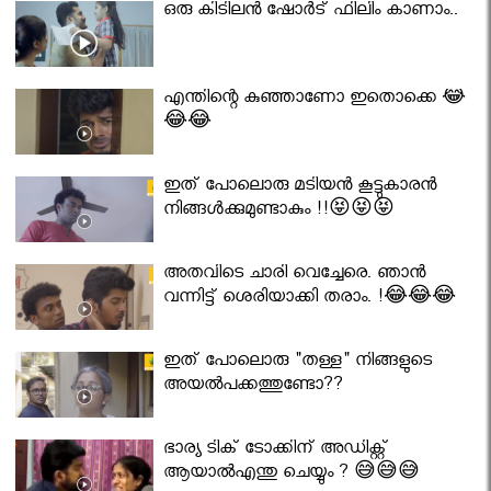
ഒരു കിടിലൻ ഷോർട് ഫിലിം കാണാം..
എന്തിന്റെ കുഞ്ഞാണോ ഇതൊക്കെ 😂
😂😂
ഇത് പോലൊരു മടിയൻ കൂട്ടുകാരൻ
നിങ്ങൾക്കുമുണ്ടാകും !!😝😝😝
അതവിടെ ചാരി വെച്ചേരെ. ഞാൻ
വന്നിട്ട് ശെരിയാക്കി തരാം. !😂😂😂
ഇത് പോലൊരു "തള്ള" നിങ്ങളുടെ
അയല്‍പക്കത്തുണ്ടോ??
ഭാര്യ ടിക് ടോക്കിന് അഡിക്റ്റ്
ആയാൽഎന്തു ചെയ്യും ? 😅😅😅