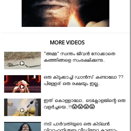
MORE VIDEOS
"അമ്മ" സ്വന്തം ജീവൻ നോക്കാതെ
കുഞ്ഞിങ്ങളെ സംരക്ഷിക്കുന്നു..
ഒരു കിടുക്കാച്ചി ഡാൻസ് കണ്ടാലോ ??
പിള്ളേര് ഒരു രക്ഷയും ഇല്ല..
ഇത് കൊള്ളാലോ.. ടെക്നോളജിന്റെ ഒരു
വളർച്ചയെ..!!😱😱😱😱
നടി പാർവതിയുടെ ഒരു കിടിലൻ