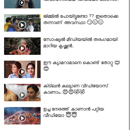
വിവാഹനിശ്ചയ വീഡിയോ കാണാം..
ജിമ്മിൽ പോയിട്ടുണ്ടോ ?? ഇതൊക്കെ
തന്നാണ് അവസ്ഥാ 🙄😣😣
സോഷ്യൽ മീഡിയയിൽ തരംഗമായി
മാറിയ കൃഷ്ണൻ..
ഈ ക്യാമറാമാനെ കൊണ്ട് തോറ്റു 😍
😍
കിടിലൻ കല്യാണ വീഡിയോസ്
കാണാം..😍😍🤣🤣
ഉച്ച നേരത്ത് കാണാൻ പറ്റിയ
വീഡിയോ 😇😇