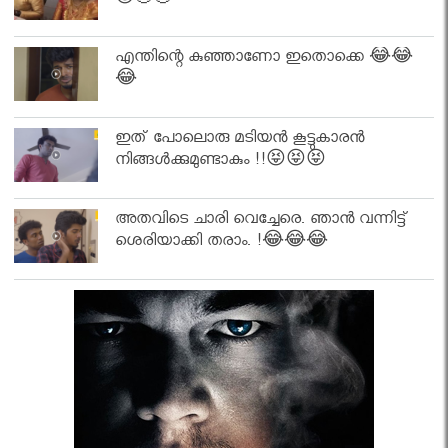
😍🤣🤣
എന്തിന്റെ കുഞ്ഞാണോ ഇതൊക്കെ 😂😂
😂
ഇത് പോലൊരു മടിയൻ കൂട്ടുകാരൻ
നിങ്ങൾക്കുമുണ്ടാകും !!😝😝😝
അതവിടെ ചാരി വെച്ചേരെ. ഞാൻ വന്നിട്ട്
ശെരിയാക്കി തരാം. !😂😂😂