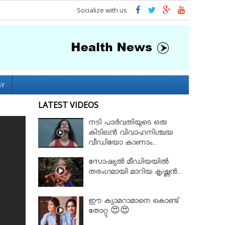
Socialize with us
GY
LATEST VIDEOS
നടി പാർവതിയുടെ ഒരു
കിടിലൻ വിവാഹനിശ്ചയ
വീഡിയോ കാണാം..
സോഷ്യൽ മീഡിയയിൽ
തരംഗമായി മാറിയ കൃഷ്ണൻ..
ഈ ക്യാമറാമാനെ കൊണ്ട്
തോറ്റു 😍😍