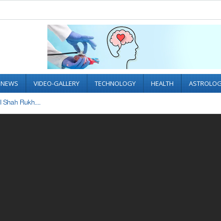
L NEWS
VIDEO-GALLERY
TECHNOLOGY
HEALTH
ASTROLO
I Shah Rukh....