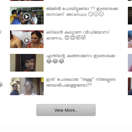
ജിമ്മിൽ പോയിട്ടുണ്ടോ ?? ഇതൊക്കെ
.
തന്നാണ് അവസ്ഥാ 🙄😣😣

കിടിലൻ കല്യാണ വീഡിയോസ്
കാണാം..😍😍🤣🤣
എന്തിന്റെ കുഞ്ഞാണോ ഇതൊക്കെ
😂😂😂
ഇത് പോലൊരു "തള്ള" നിങ്ങളുടെ
😂
അയല്‍പക്കത്തുണ്ടോ??
View More...