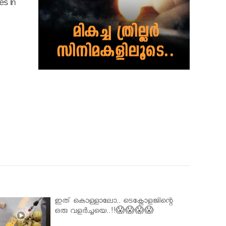
es in
ഇത് കൊള്ളാലോ.. ടെക്നോളജിന്റെ
ഒരു വളർച്ചയെ..!!😱😱😱😱