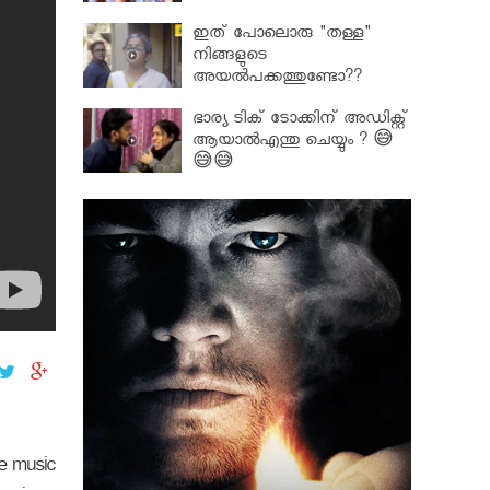
ഇത് പോലൊരു "തള്ള"
നിങ്ങളുടെ
അയല്‍പക്കത്തുണ്ടോ??
ഭാര്യ ടിക് ടോക്കിന് അഡിക്റ്റ്
ആയാൽഎന്തു ചെയ്യും ? 😅
😅😅
he music