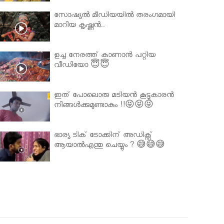
സോഷ്യൽ മീഡിയയിൽ തരംഗമായി
മാറിയ കൃഷ്ണൻ..
ഉച്ച നേരത്ത് കാണാൻ പറ്റിയ
വീഡിയോ 😇😇
ഇത് പോലൊരു മടിയൻ കൂട്ടുകാരൻ
നിങ്ങൾക്കുമുണ്ടാകും !!😝😝😝
ഭാര്യ ടിക് ടോക്കിന് അഡിക്റ്റ്
ആയാൽഎന്തു ചെയ്യും ? 😅😅😅