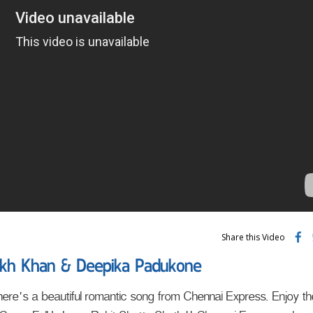
Share this Video
Rukh Khan & Deepika Padukone
, here's a beautiful romantic song from Chennai Express. Enjoy t