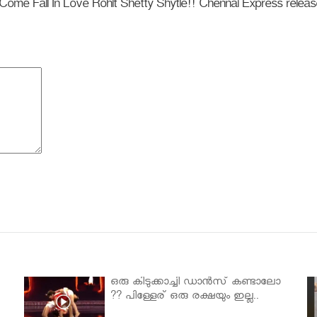
Come Fall In Love Rohit Shetty Shytle!! Chennai Express releas
ഒരു കിടുക്കാച്ചി ഡാൻസ് കണ്ടാലോ
?? പിള്ളേര് ഒരു രക്ഷയും ഇല്ല..