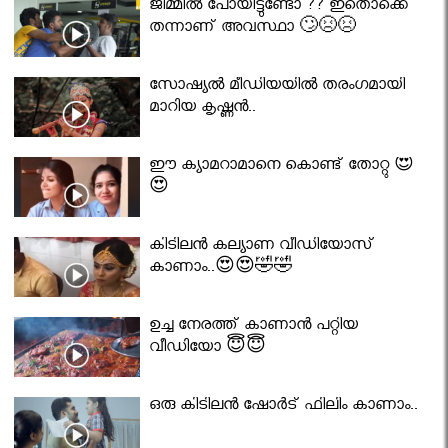
ജിമ്മിൽ പോയിട്ടുണ്ടോ ?? ഇതൊക്കെ
തന്നാണ് അവസ്ഥാ 🙄😣😣
സോഷ്യൽ മീഡിയയിൽ തരംഗമായി
മാറിയ കൃഷ്ണൻ..
ഈ ക്യാമറാമാനെ കൊണ്ട് തോറ്റു 😍
😍
കിടിലൻ കല്യാണ വീഡിയോസ്
കാണാം..😍😍🤣🤣
ഉച്ച നേരത്ത് കാണാൻ പറ്റിയ
വീഡിയോ 😇😇
ഒരു കിടിലൻ ഷോർട് ഫിലിം കാണാം..