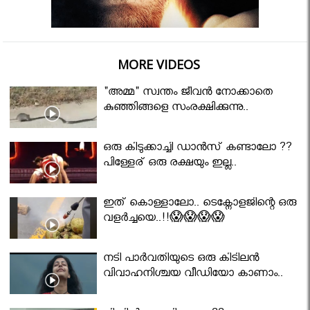
MORE VIDEOS
"അമ്മ" സ്വന്തം ജീവൻ നോക്കാതെ
കുഞ്ഞിങ്ങളെ സംരക്ഷിക്കുന്നു..
ഒരു കിടുക്കാച്ചി ഡാൻസ് കണ്ടാലോ ??
പിള്ളേര് ഒരു രക്ഷയും ഇല്ല..
ഇത് കൊള്ളാലോ.. ടെക്നോളജിന്റെ ഒരു
വളർച്ചയെ..!!😱😱😱😱
നടി പാർവതിയുടെ ഒരു കിടിലൻ
വിവാഹനിശ്ചയ വീഡിയോ കാണാം..