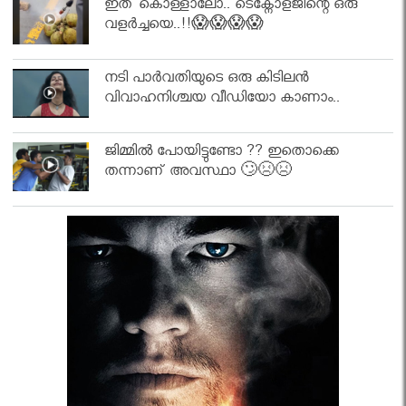
ഇത് കൊള്ളാലോ.. ടെക്നോളജിന്റെ ഒരു
വളർച്ചയെ..!!😱😱😱😱
നടി പാർവതിയുടെ ഒരു കിടിലൻ
വിവാഹനിശ്ചയ വീഡിയോ കാണാം..
ജിമ്മിൽ പോയിട്ടുണ്ടോ ?? ഇതൊക്കെ
തന്നാണ് അവസ്ഥാ 🙄😣😣