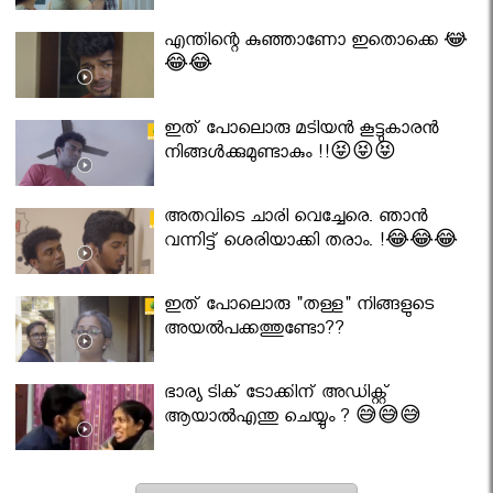
എന്തിന്റെ കുഞ്ഞാണോ ഇതൊക്കെ 😂
😂😂
ഇത് പോലൊരു മടിയൻ കൂട്ടുകാരൻ
നിങ്ങൾക്കുമുണ്ടാകും !!😝😝😝
അതവിടെ ചാരി വെച്ചേരെ. ഞാൻ
വന്നിട്ട് ശെരിയാക്കി തരാം. !😂😂😂
ഇത് പോലൊരു "തള്ള" നിങ്ങളുടെ
അയല്‍പക്കത്തുണ്ടോ??
ഭാര്യ ടിക് ടോക്കിന് അഡിക്റ്റ്
ആയാൽഎന്തു ചെയ്യും ? 😅😅😅