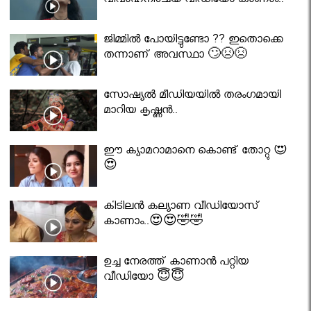
വിവാഹനിശ്ചയ വീഡിയോ കാണാം..
ജിമ്മിൽ പോയിട്ടുണ്ടോ ?? ഇതൊക്കെ
തന്നാണ് അവസ്ഥാ 🙄😣😣
സോഷ്യൽ മീഡിയയിൽ തരംഗമായി
മാറിയ കൃഷ്ണൻ..
ഈ ക്യാമറാമാനെ കൊണ്ട് തോറ്റു 😍
😍
കിടിലൻ കല്യാണ വീഡിയോസ്
കാണാം..😍😍🤣🤣
ഉച്ച നേരത്ത് കാണാൻ പറ്റിയ
വീഡിയോ 😇😇