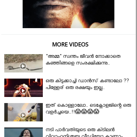
MORE VIDEOS
"അമ്മ" സ്വന്തം ജീവൻ നോക്കാതെ
കുഞ്ഞിങ്ങളെ സംരക്ഷിക്കുന്നു..
ഒരു കിടുക്കാച്ചി ഡാൻസ് കണ്ടാലോ ??
പിള്ളേര് ഒരു രക്ഷയും ഇല്ല..
ഇത് കൊള്ളാലോ.. ടെക്നോളജിന്റെ ഒരു
വളർച്ചയെ..!!😱😱😱😱
നടി പാർവതിയുടെ ഒരു കിടിലൻ