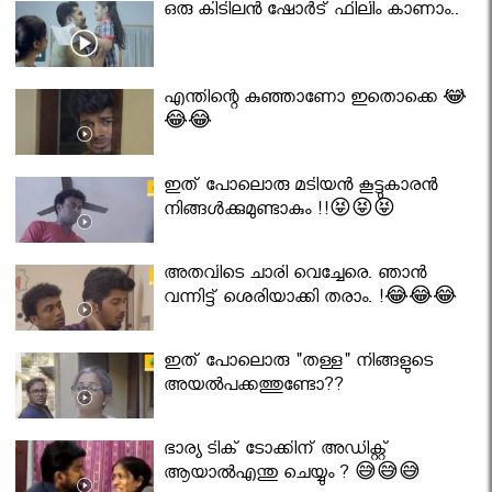
ഒരു കിടിലൻ ഷോർട് ഫിലിം കാണാം..
എന്തിന്റെ കുഞ്ഞാണോ ഇതൊക്കെ 😂
😂😂
ഇത് പോലൊരു മടിയൻ കൂട്ടുകാരൻ
നിങ്ങൾക്കുമുണ്ടാകും !!😝😝😝
അതവിടെ ചാരി വെച്ചേരെ. ഞാൻ
വന്നിട്ട് ശെരിയാക്കി തരാം. !😂😂😂
ഇത് പോലൊരു "തള്ള" നിങ്ങളുടെ
അയല്‍പക്കത്തുണ്ടോ??
ഭാര്യ ടിക് ടോക്കിന് അഡിക്റ്റ്
ആയാൽഎന്തു ചെയ്യും ? 😅😅😅