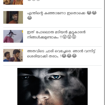
😍🤣🤣
എന്തിന്റെ കുഞ്ഞാണോ ഇതൊക്കെ 😂😂
😂
ഇത് പോലൊരു മടിയൻ കൂട്ടുകാരൻ
നിങ്ങൾക്കുമുണ്ടാകും !!😝😝😝
അതവിടെ ചാരി വെച്ചേരെ. ഞാൻ വന്നിട്ട്
ശെരിയാക്കി തരാം. !😂😂😂