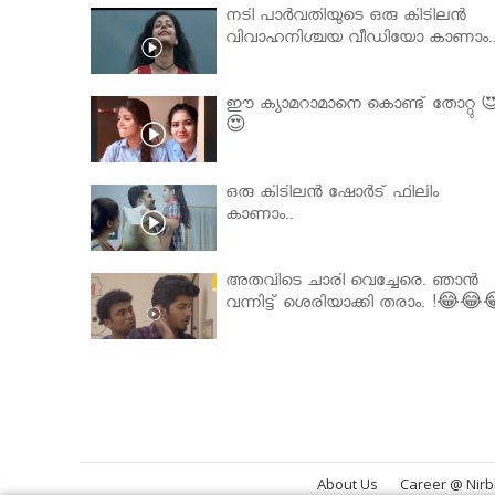
നടി പാർവതിയുടെ ഒരു കിടിലൻ
വിവാഹനിശ്ചയ വീഡിയോ കാണാം.
ഈ ക്യാമറാമാനെ കൊണ്ട് തോറ്റു 
😍
ഒരു കിടിലൻ ഷോർട് ഫിലിം
കാണാം..
അതവിടെ ചാരി വെച്ചേരെ. ഞാൻ
വന്നിട്ട് ശെരിയാക്കി തരാം. !😂😂
About Us
Career @ Nir