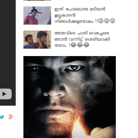
ഇത് പോലൊരു മടിയൻ
കൂട്ടുകാരൻ
നിങ്ങൾക്കുമുണ്ടാകും !!😝😝😝
അതവിടെ ചാരി വെച്ചേരെ.
ഞാൻ വന്നിട്ട് ശെരിയാക്കി
തരാം. !😂😂😂