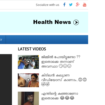
Socialize with us
GY
LATEST VIDEOS
ജിമ്മിൽ പോയിട്ടുണ്ടോ ??
ഇതൊക്കെ തന്നാണ്
അവസ്ഥാ 🙄😣😣
കിടിലൻ കല്യാണ
വീഡിയോസ് കാണാം..😍😍
🤣🤣
എന്തിന്റെ കുഞ്ഞാണോ
ഇതൊക്കെ 😂😂😂