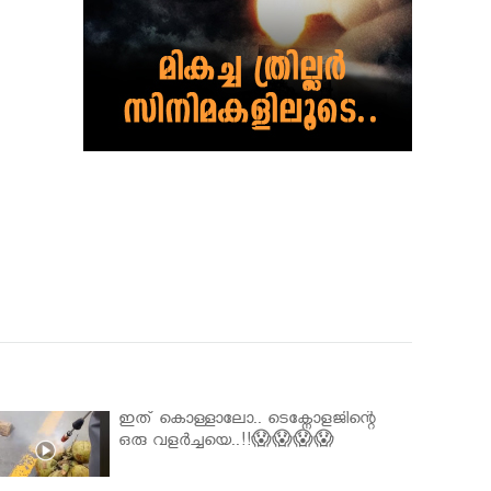
ഇത് കൊള്ളാലോ.. ടെക്നോളജിന്റെ
ഒരു വളർച്ചയെ..!!😱😱😱😱