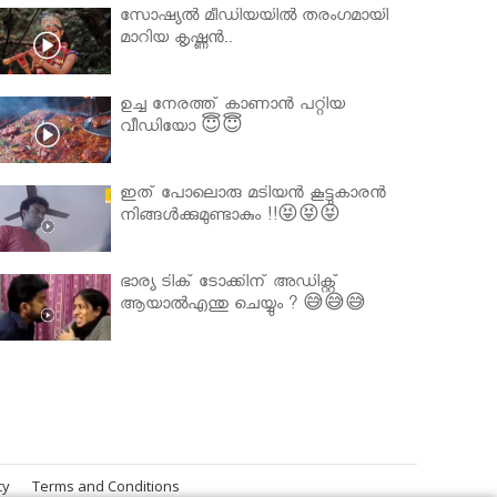
സോഷ്യൽ മീഡിയയിൽ തരംഗമായി
മാറിയ കൃഷ്ണൻ..
ഉച്ച നേരത്ത് കാണാൻ പറ്റിയ
വീഡിയോ 😇😇
ഇത് പോലൊരു മടിയൻ കൂട്ടുകാരൻ
നിങ്ങൾക്കുമുണ്ടാകും !!😝😝😝
ഭാര്യ ടിക് ടോക്കിന് അഡിക്റ്റ്
ആയാൽഎന്തു ചെയ്യും ? 😅😅😅
cy
Terms and Conditions