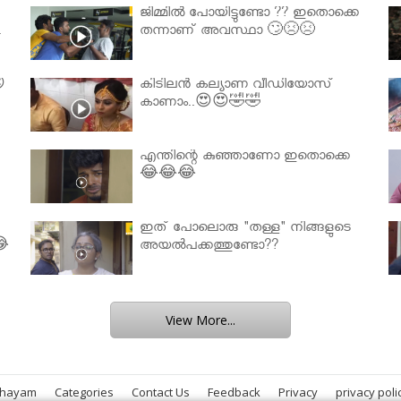
ജിമ്മിൽ പോയിട്ടുണ്ടോ ?? ഇതൊക്കെ
.
തന്നാണ് അവസ്ഥാ 🙄😣😣

കിടിലൻ കല്യാണ വീഡിയോസ്
കാണാം..😍😍🤣🤣
എന്തിന്റെ കുഞ്ഞാണോ ഇതൊക്കെ
😂😂😂
ഇത് പോലൊരു "തള്ള" നിങ്ങളുടെ
😂
അയല്‍പക്കത്തുണ്ടോ??
View More...
bhayam
Categories
Contact Us
Feedback
Privacy
privacy poli