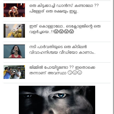
ഒരു കിടുക്കാച്ചി ഡാൻസ് കണ്ടാലോ ??
പിള്ളേര് ഒരു രക്ഷയും ഇല്ല..
ഇത് കൊള്ളാലോ.. ടെക്നോളജിന്റെ ഒരു
വളർച്ചയെ..!!😱😱😱😱
നടി പാർവതിയുടെ ഒരു കിടിലൻ
വിവാഹനിശ്ചയ വീഡിയോ കാണാം..
ജിമ്മിൽ പോയിട്ടുണ്ടോ ?? ഇതൊക്കെ
തന്നാണ് അവസ്ഥാ 🙄😣😣