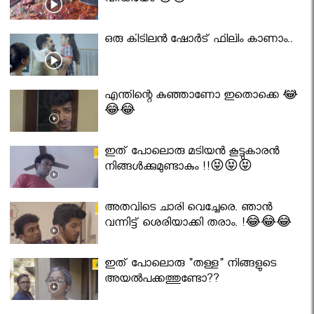
വീഡിയോ 😇😇
ഒരു കിടിലൻ ഷോർട് ഫിലിം കാണാം..
എന്തിന്റെ കുഞ്ഞാണോ ഇതൊക്കെ 😂
😂😂
ഇത് പോലൊരു മടിയൻ കൂട്ടുകാരൻ
നിങ്ങൾക്കുമുണ്ടാകും !!😝😝😝
അതവിടെ ചാരി വെച്ചേരെ. ഞാൻ
വന്നിട്ട് ശെരിയാക്കി തരാം. !😂😂😂
ഇത് പോലൊരു "തള്ള" നിങ്ങളുടെ
അയല്‍പക്കത്തുണ്ടോ??