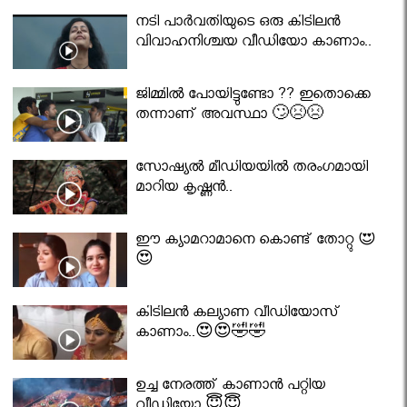
നടി പാർവതിയുടെ ഒരു കിടിലൻ
വിവാഹനിശ്ചയ വീഡിയോ കാണാം..
ജിമ്മിൽ പോയിട്ടുണ്ടോ ?? ഇതൊക്കെ
തന്നാണ് അവസ്ഥാ 🙄😣😣
സോഷ്യൽ മീഡിയയിൽ തരംഗമായി
മാറിയ കൃഷ്ണൻ..
ഈ ക്യാമറാമാനെ കൊണ്ട് തോറ്റു 😍
😍
കിടിലൻ കല്യാണ വീഡിയോസ്
കാണാം..😍😍🤣🤣
ഉച്ച നേരത്ത് കാണാൻ പറ്റിയ