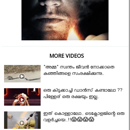
MORE VIDEOS
"അമ്മ" സ്വന്തം ജീവൻ നോക്കാതെ
കുഞ്ഞിങ്ങളെ സംരക്ഷിക്കുന്നു..
ഒരു കിടുക്കാച്ചി ഡാൻസ് കണ്ടാലോ ??
പിള്ളേര് ഒരു രക്ഷയും ഇല്ല..
ഇത് കൊള്ളാലോ.. ടെക്നോളജിന്റെ ഒരു
വളർച്ചയെ..!!😱😱😱😱