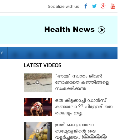
Socialize with us
GY
LATEST VIDEOS
"അമ്മ" സ്വന്തം ജീവൻ
നോക്കാതെ കുഞ്ഞിങ്ങളെ
സംരക്ഷിക്കുന്നു..
ഒരു കിടുക്കാച്ചി ഡാൻസ്
കണ്ടാലോ ?? പിള്ളേര് ഒരു
രക്ഷയും ഇല്ല..
ഇത് കൊള്ളാലോ..
ടെക്നോളജിന്റെ ഒരു
വളർച്ചയെ..!!😱😱😱😱