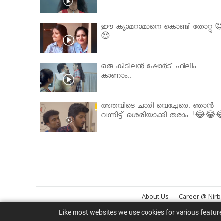
ഈ ക്യാമറാമാനെ കൊണ്ട് തോറ്റു 
😍
ഒരു കിടിലൻ ഷോർട് ഫിലിം
കാണാം..
അതവിടെ ചാരി വെച്ചേരെ. ഞാൻ
വന്നിട്ട് ശെരിയാക്കി തരാം. !😂😂
About Us
Career @ Nir
Like most websites we use cookies for various featur