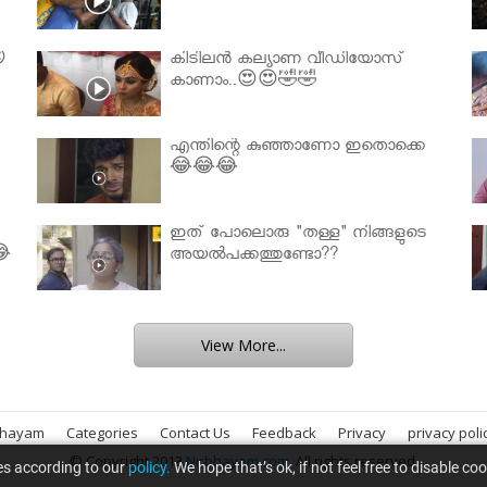

കിടിലൻ കല്യാണ വീഡിയോസ്
കാണാം..😍😍🤣🤣
എന്തിന്റെ കുഞ്ഞാണോ ഇതൊക്കെ
😂😂😂
ഇത് പോലൊരു "തള്ള" നിങ്ങളുടെ
😂
അയല്‍പക്കത്തുണ്ടോ??
View More...
bhayam
Categories
Contact Us
Feedback
Privacy
privacy poli
© Copyright 2013
Nirbhayam.com
. All rights reserved.
es according to our
policy.
We hope that’s ok, if not feel free to disable co