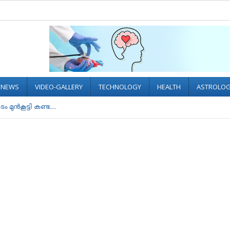
L NEWS
VIDEO-GALLERY
TECHNOLOGY
HEALTH
ASTROLO
്‍കൂട്ടി കണ്ട....