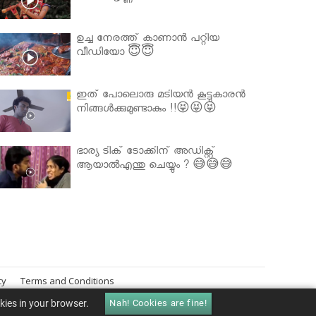
ഉച്ച നേരത്ത് കാണാൻ പറ്റിയ
വീഡിയോ 😇😇
ഇത് പോലൊരു മടിയൻ കൂട്ടുകാരൻ
നിങ്ങൾക്കുമുണ്ടാകും !!😝😝😝
ഭാര്യ ടിക് ടോക്കിന് അഡിക്റ്റ്
ആയാൽഎന്തു ചെയ്യും ? 😅😅😅
cy
Terms and Conditions
okies in your browser.
Nah! Cookies are fine!