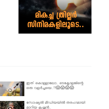
ഇത് കൊള്ളാലോ.. ടെക്നോളജിന്റെ
ഒരു വളർച്ചയെ..!!😱😱😱😱
സോഷ്യൽ മീഡിയയിൽ തരംഗമായി
മാറിയ കൃഷ്ണൻ..