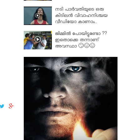
നടി പാർവതിയുടെ ഒരു
കിടിലൻ വിവാഹനിശ്ചയ
വീഡിയോ കാണാം..
ജിമ്മിൽ പോയിട്ടുണ്ടോ ??
ഇതൊക്കെ തന്നാണ്
അവസ്ഥാ 🙄😣😣