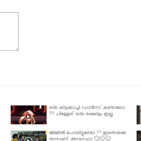
ഒരു കിടുക്കാച്ചി ഡാൻസ് കണ്ടാലോ
?? പിള്ളേര് ഒരു രക്ഷയും ഇല്ല..
ജിമ്മിൽ പോയിട്ടുണ്ടോ ?? ഇതൊക്കെ
.
തന്നാണ് അവസ്ഥാ 🙄😣😣