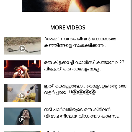
MORE VIDEOS
"അമ്മ" സ്വന്തം ജീവൻ നോക്കാതെ
കുഞ്ഞിങ്ങളെ സംരക്ഷിക്കുന്നു..
ഒരു കിടുക്കാച്ചി ഡാൻസ് കണ്ടാലോ ??
പിള്ളേര് ഒരു രക്ഷയും ഇല്ല..
ഇത് കൊള്ളാലോ.. ടെക്നോളജിന്റെ ഒരു
വളർച്ചയെ..!!😱😱😱😱
നടി പാർവതിയുടെ ഒരു കിടിലൻ
വിവാഹനിശ്ചയ വീഡിയോ കാണാം..