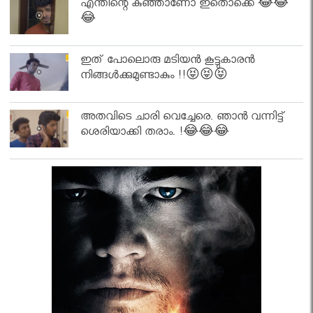
എന്തിന്റെ കുഞ്ഞാണോ ഇതൊക്കെ 😂😂
😂
ഇത് പോലൊരു മടിയൻ കൂട്ടുകാരൻ
നിങ്ങൾക്കുമുണ്ടാകും !!😝😝😝
അതവിടെ ചാരി വെച്ചേരെ. ഞാൻ വന്നിട്ട്
ശെരിയാക്കി തരാം. !😂😂😂