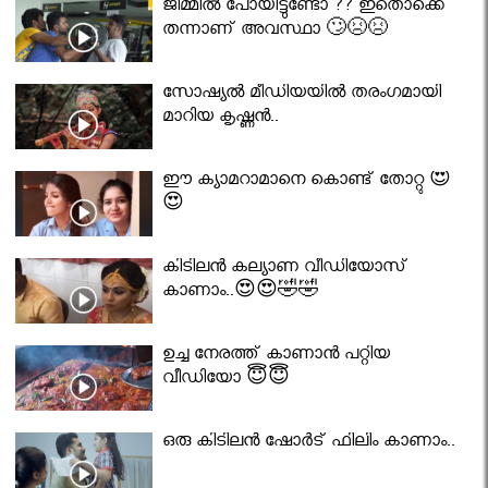
ജിമ്മിൽ പോയിട്ടുണ്ടോ ?? ഇതൊക്കെ
തന്നാണ് അവസ്ഥാ 🙄😣😣
സോഷ്യൽ മീഡിയയിൽ തരംഗമായി
മാറിയ കൃഷ്ണൻ..
ഈ ക്യാമറാമാനെ കൊണ്ട് തോറ്റു 😍
😍
കിടിലൻ കല്യാണ വീഡിയോസ്
കാണാം..😍😍🤣🤣
ഉച്ച നേരത്ത് കാണാൻ പറ്റിയ
വീഡിയോ 😇😇
ഒരു കിടിലൻ ഷോർട് ഫിലിം കാണാം..