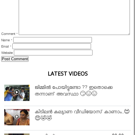
Comment
*
Name
*
Email
*
Website
LATEST VIDEOS
ജിമ്മിൽ പോയിട്ടുണ്ടോ ?? ഇതൊക്കെ
തന്നാണ് അവസ്ഥാ 🙄😣😣
കിടിലൻ കല്യാണ വീഡിയോസ് കാണാം..😍
😍🤣🤣