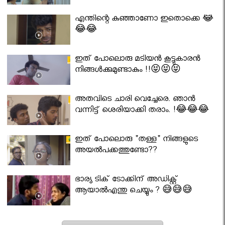
എന്തിന്റെ കുഞ്ഞാണോ ഇതൊക്കെ 😂
😂😂
ഇത് പോലൊരു മടിയൻ കൂട്ടുകാരൻ
നിങ്ങൾക്കുമുണ്ടാകും !!😝😝😝
അതവിടെ ചാരി വെച്ചേരെ. ഞാൻ
വന്നിട്ട് ശെരിയാക്കി തരാം. !😂😂😂
ഇത് പോലൊരു "തള്ള" നിങ്ങളുടെ
അയല്‍പക്കത്തുണ്ടോ??
ഭാര്യ ടിക് ടോക്കിന് അഡിക്റ്റ്
ആയാൽഎന്തു ചെയ്യും ? 😅😅😅