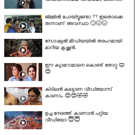
വിവാഹനിശ്ചയ വീഡിയോ കാണാം..
ജിമ്മിൽ പോയിട്ടുണ്ടോ ?? ഇതൊക്കെ
തന്നാണ് അവസ്ഥാ 🙄😣😣
സോഷ്യൽ മീഡിയയിൽ തരംഗമായി
മാറിയ കൃഷ്ണൻ..
ഈ ക്യാമറാമാനെ കൊണ്ട് തോറ്റു 😍
😍
കിടിലൻ കല്യാണ വീഡിയോസ്
കാണാം..😍😍🤣🤣
ഉച്ച നേരത്ത് കാണാൻ പറ്റിയ
വീഡിയോ 😇😇