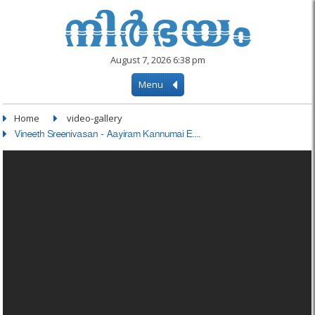
August 7, 2026 6:38 pm
Menu
Home
video-gallery
Vineeth Sreenivasan - Aayiram Kannumai E....