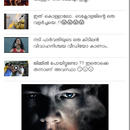
പിള്ളേര് ഒരു രക്ഷയും ഇല്ല..
ഇത് കൊള്ളാലോ.. ടെക്നോളജിന്റെ ഒരു
വളർച്ചയെ..!!😱😱😱😱
നടി പാർവതിയുടെ ഒരു കിടിലൻ
വിവാഹനിശ്ചയ വീഡിയോ കാണാം..
ജിമ്മിൽ പോയിട്ടുണ്ടോ ?? ഇതൊക്കെ
തന്നാണ് അവസ്ഥാ 🙄😣😣