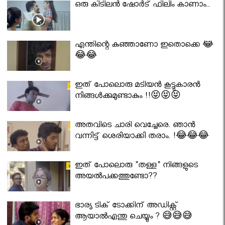
ഒരു കിടിലൻ ഷോർട് ഫിലിം കാണാം..
എന്തിന്റെ കുഞ്ഞാണോ ഇതൊക്കെ 😂
😂😂
ഇത് പോലൊരു മടിയൻ കൂട്ടുകാരൻ
നിങ്ങൾക്കുമുണ്ടാകും !!😝😝😝
അതവിടെ ചാരി വെച്ചേരെ. ഞാൻ
വന്നിട്ട് ശെരിയാക്കി തരാം. !😂😂😂
ഇത് പോലൊരു "തള്ള" നിങ്ങളുടെ
അയല്‍പക്കത്തുണ്ടോ??
ഭാര്യ ടിക് ടോക്കിന് അഡിക്റ്റ്
ആയാൽഎന്തു ചെയ്യും ? 😅😅😅