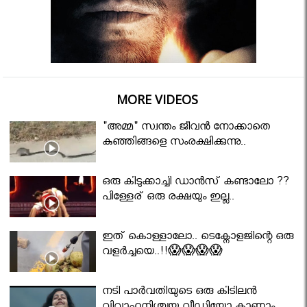
MORE VIDEOS
"അമ്മ" സ്വന്തം ജീവൻ നോക്കാതെ
കുഞ്ഞിങ്ങളെ സംരക്ഷിക്കുന്നു..
ഒരു കിടുക്കാച്ചി ഡാൻസ് കണ്ടാലോ ??
പിള്ളേര് ഒരു രക്ഷയും ഇല്ല..
ഇത് കൊള്ളാലോ.. ടെക്നോളജിന്റെ ഒരു
വളർച്ചയെ..!!😱😱😱😱
നടി പാർവതിയുടെ ഒരു കിടിലൻ