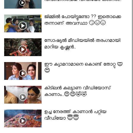
വിവാഹനിശ്ചയ വീഡിയോ കാണാം..
ജിമ്മിൽ പോയിട്ടുണ്ടോ ?? ഇതൊക്കെ
തന്നാണ് അവസ്ഥാ 🙄😣😣
സോഷ്യൽ മീഡിയയിൽ തരംഗമായി
മാറിയ കൃഷ്ണൻ..
ഈ ക്യാമറാമാനെ കൊണ്ട് തോറ്റു 😍
😍
കിടിലൻ കല്യാണ വീഡിയോസ്
കാണാം..😍😍🤣🤣
ഉച്ച നേരത്ത് കാണാൻ പറ്റിയ
വീഡിയോ 😇😇