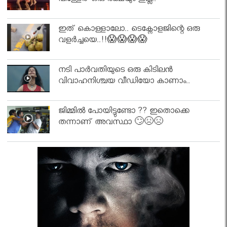
പിള്ളേര് ഒരു രക്ഷയും ഇല്ല..
ഇത് കൊള്ളാലോ.. ടെക്നോളജിന്റെ ഒരു
വളർച്ചയെ..!!😱😱😱😱
നടി പാർവതിയുടെ ഒരു കിടിലൻ
വിവാഹനിശ്ചയ വീഡിയോ കാണാം..
ജിമ്മിൽ പോയിട്ടുണ്ടോ ?? ഇതൊക്കെ
തന്നാണ് അവസ്ഥാ 🙄😣😣