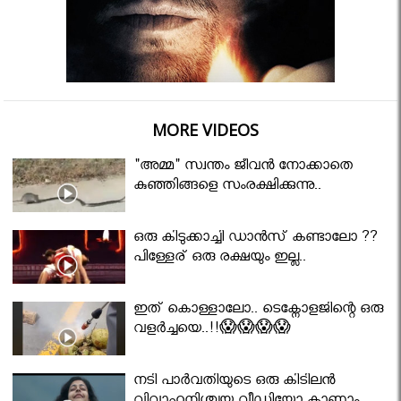
MORE VIDEOS
"അമ്മ" സ്വന്തം ജീവൻ നോക്കാതെ
കുഞ്ഞിങ്ങളെ സംരക്ഷിക്കുന്നു..
ഒരു കിടുക്കാച്ചി ഡാൻസ് കണ്ടാലോ ??
പിള്ളേര് ഒരു രക്ഷയും ഇല്ല..
ഇത് കൊള്ളാലോ.. ടെക്നോളജിന്റെ ഒരു
വളർച്ചയെ..!!😱😱😱😱
നടി പാർവതിയുടെ ഒരു കിടിലൻ