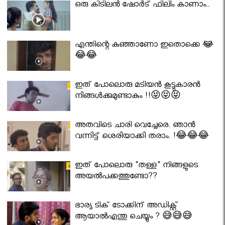
ഒരു കിടിലൻ ഷോർട് ഫിലിം കാണാം..
എന്തിന്റെ കുഞ്ഞാണോ ഇതൊക്കെ 😂
😂😂
ഇത് പോലൊരു മടിയൻ കൂട്ടുകാരൻ
നിങ്ങൾക്കുമുണ്ടാകും !!😝😝😝
അതവിടെ ചാരി വെച്ചേരെ. ഞാൻ
വന്നിട്ട് ശെരിയാക്കി തരാം. !😂😂😂
ഇത് പോലൊരു "തള്ള" നിങ്ങളുടെ
അയല്‍പക്കത്തുണ്ടോ??
ഭാര്യ ടിക് ടോക്കിന് അഡിക്റ്റ്
ആയാൽഎന്തു ചെയ്യും ? 😅😅😅