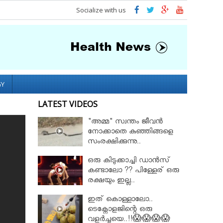
Socialize with us
GY
LATEST VIDEOS
"അമ്മ" സ്വന്തം ജീവൻ
നോക്കാതെ കുഞ്ഞിങ്ങളെ
സംരക്ഷിക്കുന്നു..
ഒരു കിടുക്കാച്ചി ഡാൻസ്
കണ്ടാലോ ?? പിള്ളേര് ഒരു
രക്ഷയും ഇല്ല..
ഇത് കൊള്ളാലോ..
ടെക്നോളജിന്റെ ഒരു
വളർച്ചയെ..!!😱😱😱😱