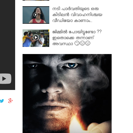
നടി പാർവതിയുടെ ഒരു
കിടിലൻ വിവാഹനിശ്ചയ
വീഡിയോ കാണാം..
ജിമ്മിൽ പോയിട്ടുണ്ടോ ??
ഇതൊക്കെ തന്നാണ്
അവസ്ഥാ 🙄😣😣