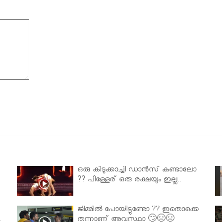
ഒരു കിടുക്കാച്ചി ഡാൻസ് കണ്ടാലോ
?? പിള്ളേര് ഒരു രക്ഷയും ഇല്ല..
ജിമ്മിൽ പോയിട്ടുണ്ടോ ?? ഇതൊക്കെ
.
തന്നാണ് അവസ്ഥാ 🙄😣😣