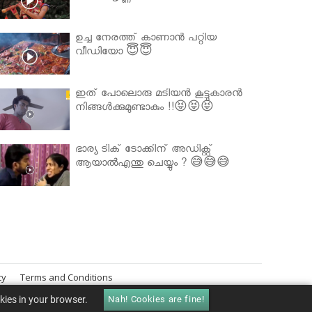
ഉച്ച നേരത്ത് കാണാൻ പറ്റിയ
വീഡിയോ 😇😇
ഇത് പോലൊരു മടിയൻ കൂട്ടുകാരൻ
നിങ്ങൾക്കുമുണ്ടാകും !!😝😝😝
ഭാര്യ ടിക് ടോക്കിന് അഡിക്റ്റ്
ആയാൽഎന്തു ചെയ്യും ? 😅😅😅
cy
Terms and Conditions
okies in your browser.
Nah! Cookies are fine!