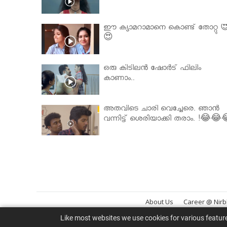
ഈ ക്യാമറാമാനെ കൊണ്ട് തോറ്റു 
😍
ഒരു കിടിലൻ ഷോർട് ഫിലിം
കാണാം..
അതവിടെ ചാരി വെച്ചേരെ. ഞാൻ
വന്നിട്ട് ശെരിയാക്കി തരാം. !😂😂
About Us
Career @ Nir
Like most websites we use cookies for various featur