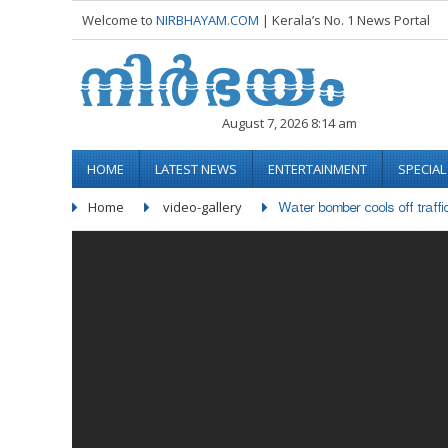
Welcome to
NIRBHAYAM.COM
| Kerala’s No. 1 News Portal
August 7, 2026 8:14 am
HOME
LATEST NEWS
ENTERTAINMENT
SPECIA
Home
video-gallery
Water bomber cools off traffic 