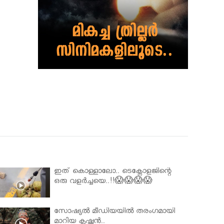
ഇത് കൊള്ളാലോ.. ടെക്നോളജിന്റെ
ഒരു വളർച്ചയെ..!!😱😱😱😱
സോഷ്യൽ മീഡിയയിൽ തരംഗമായി
മാറിയ കൃഷ്ണൻ..