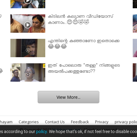

കിടിലൻ കല്യാണ വീഡിയോസ്
കാണാം..😍😍🤣🤣
എന്തിന്റെ കുഞ്ഞാണോ ഇതൊക്കെ
😂😂😂
ഇത് പോലൊരു "തള്ള" നിങ്ങളുടെ
😂
അയല്‍പക്കത്തുണ്ടോ??
View More...
bhayam
Categories
Contact Us
Feedback
Privacy
privacy poli
© Copyright 2013
Nirbhayam.com
. All rights reserved.
es according to our
policy.
We hope that’s ok, if not feel free to disable co