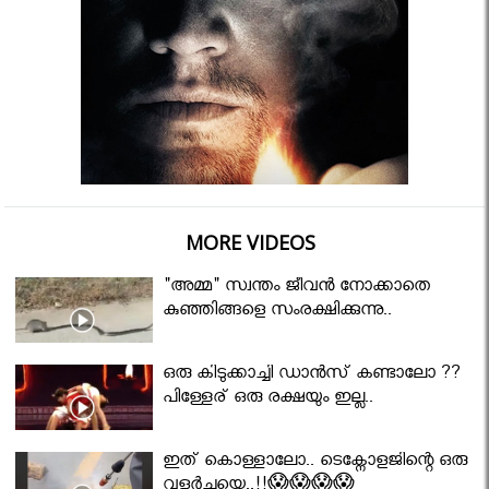
MORE VIDEOS
"അമ്മ" സ്വന്തം ജീവൻ നോക്കാതെ
കുഞ്ഞിങ്ങളെ സംരക്ഷിക്കുന്നു..
ഒരു കിടുക്കാച്ചി ഡാൻസ് കണ്ടാലോ ??
പിള്ളേര് ഒരു രക്ഷയും ഇല്ല..
ഇത് കൊള്ളാലോ.. ടെക്നോളജിന്റെ ഒരു
വളർച്ചയെ..!!😱😱😱😱