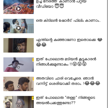
ഉച്ച നേരത്ത് കാണാൻ പറ്റിയ
വീഡിയോ 😇😇
ഒരു കിടിലൻ ഷോർട് ഫിലിം കാണാം..
എന്തിന്റെ കുഞ്ഞാണോ ഇതൊക്കെ 😂
😂😂
ഇത് പോലൊരു മടിയൻ കൂട്ടുകാരൻ
നിങ്ങൾക്കുമുണ്ടാകും !!😝😝😝
അതവിടെ ചാരി വെച്ചേരെ. ഞാൻ
വന്നിട്ട് ശെരിയാക്കി തരാം. !😂😂😂
ഇത് പോലൊരു "തള്ള" നിങ്ങളുടെ
അയല്‍പക്കത്തുണ്ടോ??