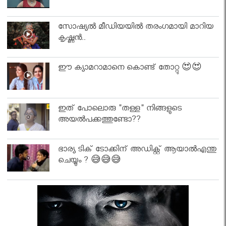
സോഷ്യൽ മീഡിയയിൽ തരംഗമായി മാറിയ
കൃഷ്ണൻ..
ഈ ക്യാമറാമാനെ കൊണ്ട് തോറ്റു 😍😍
ഇത് പോലൊരു "തള്ള" നിങ്ങളുടെ
അയല്‍പക്കത്തുണ്ടോ??
ഭാര്യ ടിക് ടോക്കിന് അഡിക്റ്റ് ആയാൽഎന്തു
ചെയ്യും ? 😅😅😅