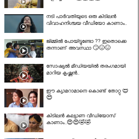
നടി പാർവതിയുടെ ഒരു കിടിലൻ
വിവാഹനിശ്ചയ വീഡിയോ കാണാം..
ജിമ്മിൽ പോയിട്ടുണ്ടോ ?? ഇതൊക്കെ
തന്നാണ് അവസ്ഥാ 🙄😣😣
സോഷ്യൽ മീഡിയയിൽ തരംഗമായി
മാറിയ കൃഷ്ണൻ..
ഈ ക്യാമറാമാനെ കൊണ്ട് തോറ്റു 😍
😍
കിടിലൻ കല്യാണ വീഡിയോസ്
കാണാം..😍😍🤣🤣