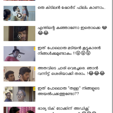
ഒരു കിടിലൻ ഷോർട് ഫിലിം കാണാം..
എന്തിന്റെ കുഞ്ഞാണോ ഇതൊക്കെ 😂
😂😂
ഇത് പോലൊരു മടിയൻ കൂട്ടുകാരൻ
നിങ്ങൾക്കുമുണ്ടാകും !!😝😝😝
അതവിടെ ചാരി വെച്ചേരെ. ഞാൻ
വന്നിട്ട് ശെരിയാക്കി തരാം. !😂😂😂
ഇത് പോലൊരു "തള്ള" നിങ്ങളുടെ
അയല്‍പക്കത്തുണ്ടോ??
ഭാര്യ ടിക് ടോക്കിന് അഡിക്റ്റ്