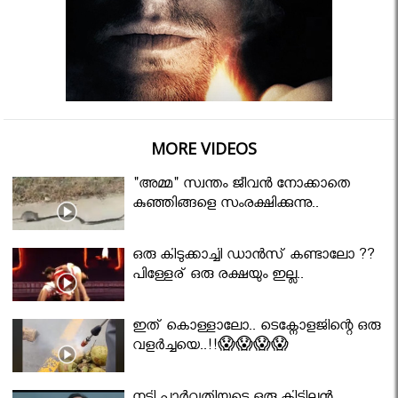
MORE VIDEOS
"അമ്മ" സ്വന്തം ജീവൻ നോക്കാതെ
കുഞ്ഞിങ്ങളെ സംരക്ഷിക്കുന്നു..
ഒരു കിടുക്കാച്ചി ഡാൻസ് കണ്ടാലോ ??
പിള്ളേര് ഒരു രക്ഷയും ഇല്ല..
ഇത് കൊള്ളാലോ.. ടെക്നോളജിന്റെ ഒരു
വളർച്ചയെ..!!😱😱😱😱