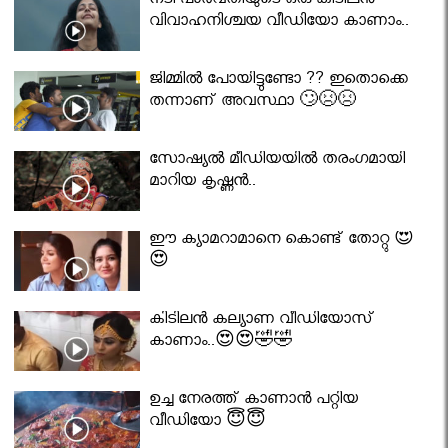
നടി പാർവതിയുടെ ഒരു കിടിലൻ
വിവാഹനിശ്ചയ വീഡിയോ കാണാം..
ജിമ്മിൽ പോയിട്ടുണ്ടോ ?? ഇതൊക്കെ
തന്നാണ് അവസ്ഥാ 🙄😣😣
സോഷ്യൽ മീഡിയയിൽ തരംഗമായി
മാറിയ കൃഷ്ണൻ..
ഈ ക്യാമറാമാനെ കൊണ്ട് തോറ്റു 😍
😍
കിടിലൻ കല്യാണ വീഡിയോസ്
കാണാം..😍😍🤣🤣
ഉച്ച നേരത്ത് കാണാൻ പറ്റിയ
വീഡിയോ 😇😇