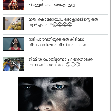
ഒരു കിടുക്കാച്ചി ഡാൻസ് കണ്ടാലോ ??
പിള്ളേര് ഒരു രക്ഷയും ഇല്ല..
ഇത് കൊള്ളാലോ.. ടെക്നോളജിന്റെ ഒരു
വളർച്ചയെ..!!😱😱😱😱
നടി പാർവതിയുടെ ഒരു കിടിലൻ
വിവാഹനിശ്ചയ വീഡിയോ കാണാം..
ജിമ്മിൽ പോയിട്ടുണ്ടോ ?? ഇതൊക്കെ
തന്നാണ് അവസ്ഥാ 🙄😣😣