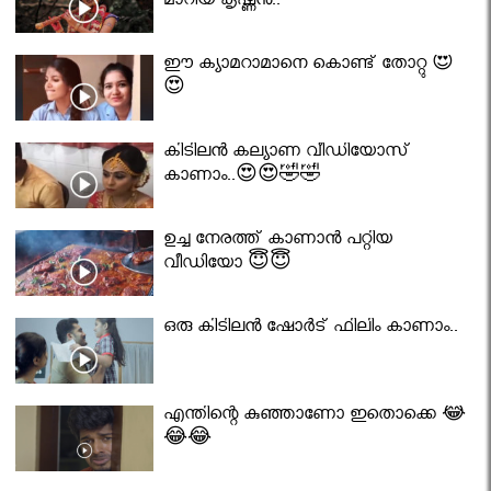
മാറിയ കൃഷ്ണൻ..
ഈ ക്യാമറാമാനെ കൊണ്ട് തോറ്റു 😍
😍
കിടിലൻ കല്യാണ വീഡിയോസ്
കാണാം..😍😍🤣🤣
ഉച്ച നേരത്ത് കാണാൻ പറ്റിയ
വീഡിയോ 😇😇
ഒരു കിടിലൻ ഷോർട് ഫിലിം കാണാം..
എന്തിന്റെ കുഞ്ഞാണോ ഇതൊക്കെ 😂
😂😂