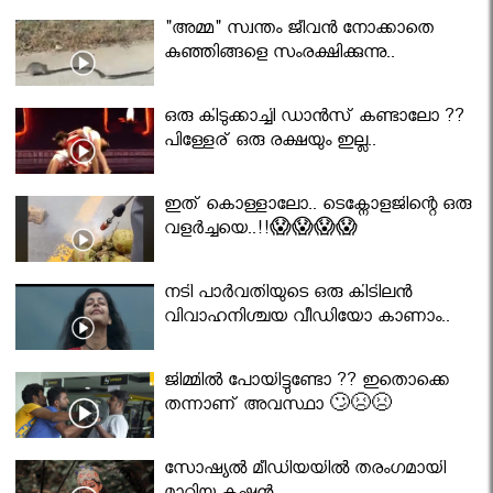
"അമ്മ" സ്വന്തം ജീവൻ നോക്കാതെ
കുഞ്ഞിങ്ങളെ സംരക്ഷിക്കുന്നു..
ഒരു കിടുക്കാച്ചി ഡാൻസ് കണ്ടാലോ ??
പിള്ളേര് ഒരു രക്ഷയും ഇല്ല..
ഇത് കൊള്ളാലോ.. ടെക്നോളജിന്റെ ഒരു
വളർച്ചയെ..!!😱😱😱😱
നടി പാർവതിയുടെ ഒരു കിടിലൻ
വിവാഹനിശ്ചയ വീഡിയോ കാണാം..
ജിമ്മിൽ പോയിട്ടുണ്ടോ ?? ഇതൊക്കെ
തന്നാണ് അവസ്ഥാ 🙄😣😣
സോഷ്യൽ മീഡിയയിൽ തരംഗമായി