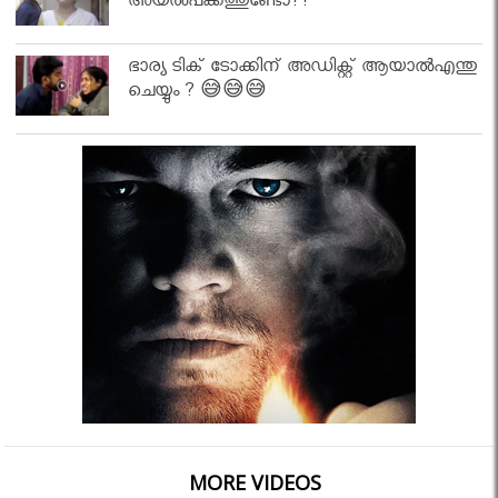
അയല്‍പക്കത്തുണ്ടോ??
ഭാര്യ ടിക് ടോക്കിന് അഡിക്റ്റ് ആയാൽഎന്തു
ചെയ്യും ? 😅😅😅
MORE VIDEOS