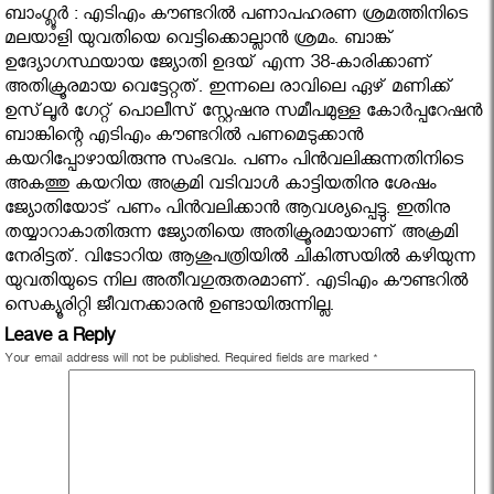
ബാംഗ്ലൂർ : എടിഎം കൗണ്ടറില്‍ പണാപഹരണ ശ്രമത്തിനിടെ
മലയാളി യുവതിയെ വെട്ടിക്കൊല്ലാന്‍ ശ്രമം. ബാങ്ക്
ഉദ്യോഗസ്ഥയായ ജ്യോതി ഉദയ് എന്ന 38-കാരിക്കാണ്
അതിക്രൂരമായ വെട്ടേറ്റത്. ഇന്നലെ രാവിലെ ഏഴ് മണിക്ക്
ഉസ്‌ലൂര്‍ ഗേറ്റ് പൊലീസ് സ്റ്റേഷനു സമീപമുള്ള കോര്‍പ്പറേഷന്‍
ബാങ്കിന്റെ എടിഎം കൗണ്ടറില്‍ പണമെടുക്കാന്‍
കയറിപ്പോഴായിരുന്നു സംഭവം. പണം പിൻവലിക്കുന്നതിനിടെ
അകത്തു കയറിയ അക്രമി വടിവാള്‍ കാട്ടിയതിനു ശേഷം
ജ്യോതിയോട് പണം പിന്‍വലിക്കാന്‍ ആവശ്യപ്പെട്ടു. ഇതിനു
തയ്യാറാകാതിരുന്ന ജ്യോതിയെ അതിക്രൂരമായാണ് അക്രമി
നേരിട്ടത്. വിടോറിയ ആശുപത്രിയിൽ ചികിത്സയിൽ കഴിയുന്ന
യുവതിയുടെ നില അതീവഗുരുതരമാണ്. എടിഎം കൗണ്ടറില്‍
സെക്യൂരിറ്റി ജീവനക്കാരന്‍ ഉണ്ടായിരുന്നില്ല.
Leave a Reply
Your email address will not be published.
Required fields are marked
*