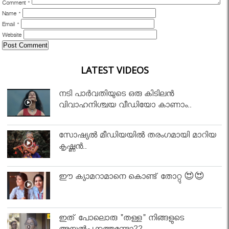
Comment
*
Name
*
Email
*
Website
LATEST VIDEOS
നടി പാർവതിയുടെ ഒരു കിടിലൻ
വിവാഹനിശ്ചയ വീഡിയോ കാണാം..
സോഷ്യൽ മീഡിയയിൽ തരംഗമായി മാറിയ
കൃഷ്ണൻ..
ഈ ക്യാമറാമാനെ കൊണ്ട് തോറ്റു 😍😍
ഇത് പോലൊരു "തള്ള" നിങ്ങളുടെ