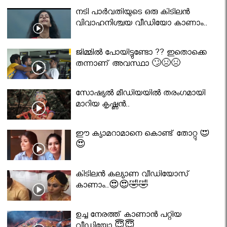
നടി പാർവതിയുടെ ഒരു കിടിലൻ
വിവാഹനിശ്ചയ വീഡിയോ കാണാം..
ജിമ്മിൽ പോയിട്ടുണ്ടോ ?? ഇതൊക്കെ
തന്നാണ് അവസ്ഥാ 🙄😣😣
സോഷ്യൽ മീഡിയയിൽ തരംഗമായി
മാറിയ കൃഷ്ണൻ..
ഈ ക്യാമറാമാനെ കൊണ്ട് തോറ്റു 😍
😍
കിടിലൻ കല്യാണ വീഡിയോസ്
കാണാം..😍😍🤣🤣
ഉച്ച നേരത്ത് കാണാൻ പറ്റിയ