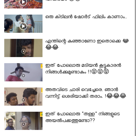
വീഡിയോ 😇😇
ഒരു കിടിലൻ ഷോർട് ഫിലിം കാണാം..
എന്തിന്റെ കുഞ്ഞാണോ ഇതൊക്കെ 😂
😂😂
ഇത് പോലൊരു മടിയൻ കൂട്ടുകാരൻ
നിങ്ങൾക്കുമുണ്ടാകും !!😝😝😝
അതവിടെ ചാരി വെച്ചേരെ. ഞാൻ
വന്നിട്ട് ശെരിയാക്കി തരാം. !😂😂😂
ഇത് പോലൊരു "തള്ള" നിങ്ങളുടെ
അയല്‍പക്കത്തുണ്ടോ??