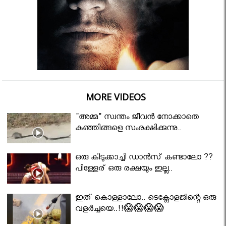
MORE VIDEOS
"അമ്മ" സ്വന്തം ജീവൻ നോക്കാതെ
കുഞ്ഞിങ്ങളെ സംരക്ഷിക്കുന്നു..
ഒരു കിടുക്കാച്ചി ഡാൻസ് കണ്ടാലോ ??
പിള്ളേര് ഒരു രക്ഷയും ഇല്ല..
ഇത് കൊള്ളാലോ.. ടെക്നോളജിന്റെ ഒരു
വളർച്ചയെ..!!😱😱😱😱