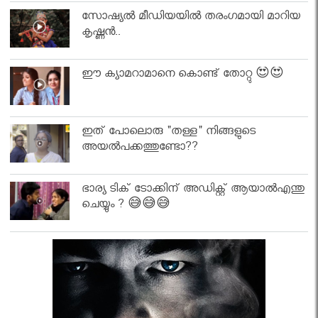
സോഷ്യൽ മീഡിയയിൽ തരംഗമായി മാറിയ
കൃഷ്ണൻ..
ഈ ക്യാമറാമാനെ കൊണ്ട് തോറ്റു 😍😍
ഇത് പോലൊരു "തള്ള" നിങ്ങളുടെ
അയല്‍പക്കത്തുണ്ടോ??
ഭാര്യ ടിക് ടോക്കിന് അഡിക്റ്റ് ആയാൽഎന്തു
ചെയ്യും ? 😅😅😅