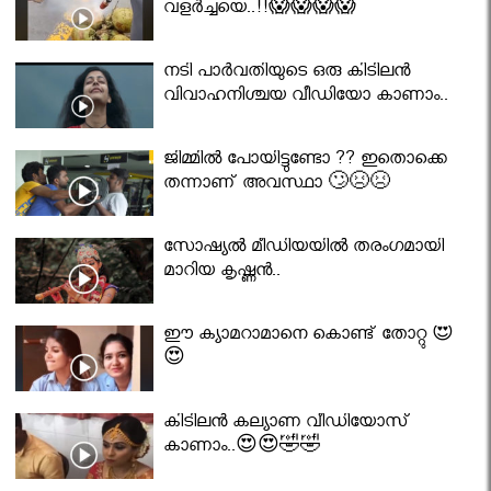
വളർച്ചയെ..!!😱😱😱😱
നടി പാർവതിയുടെ ഒരു കിടിലൻ
വിവാഹനിശ്ചയ വീഡിയോ കാണാം..
ജിമ്മിൽ പോയിട്ടുണ്ടോ ?? ഇതൊക്കെ
തന്നാണ് അവസ്ഥാ 🙄😣😣
സോഷ്യൽ മീഡിയയിൽ തരംഗമായി
മാറിയ കൃഷ്ണൻ..
ഈ ക്യാമറാമാനെ കൊണ്ട് തോറ്റു 😍
😍
കിടിലൻ കല്യാണ വീഡിയോസ്
കാണാം..😍😍🤣🤣