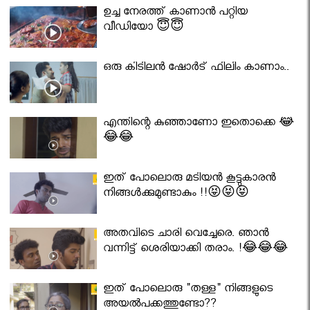
ഉച്ച നേരത്ത് കാണാൻ പറ്റിയ
വീഡിയോ 😇😇
ഒരു കിടിലൻ ഷോർട് ഫിലിം കാണാം..
എന്തിന്റെ കുഞ്ഞാണോ ഇതൊക്കെ 😂
😂😂
ഇത് പോലൊരു മടിയൻ കൂട്ടുകാരൻ
നിങ്ങൾക്കുമുണ്ടാകും !!😝😝😝
അതവിടെ ചാരി വെച്ചേരെ. ഞാൻ
വന്നിട്ട് ശെരിയാക്കി തരാം. !😂😂😂
ഇത് പോലൊരു "തള്ള" നിങ്ങളുടെ
അയല്‍പക്കത്തുണ്ടോ??