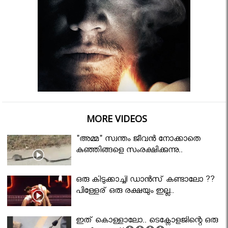
MORE VIDEOS
"അമ്മ" സ്വന്തം ജീവൻ നോക്കാതെ
കുഞ്ഞിങ്ങളെ സംരക്ഷിക്കുന്നു..
ഒരു കിടുക്കാച്ചി ഡാൻസ് കണ്ടാലോ ??
പിള്ളേര് ഒരു രക്ഷയും ഇല്ല..
ഇത് കൊള്ളാലോ.. ടെക്നോളജിന്റെ ഒരു