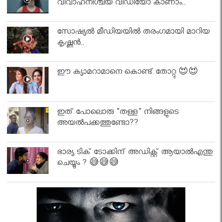
വിവാഹനിശ്ചയ വീഡിയോ കാണാം..
സോഷ്യൽ മീഡിയയിൽ തരംഗമായി മാറിയ
കൃഷ്ണൻ..
ഈ ക്യാമറാമാനെ കൊണ്ട് തോറ്റു 😍😍
ഇത് പോലൊരു "തള്ള" നിങ്ങളുടെ
അയല്‍പക്കത്തുണ്ടോ??
ഭാര്യ ടിക് ടോക്കിന് അഡിക്റ്റ് ആയാൽഎന്തു
ചെയ്യും ? 😅😅😅