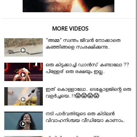
MORE VIDEOS
"അമ്മ" സ്വന്തം ജീവൻ നോക്കാതെ
കുഞ്ഞിങ്ങളെ സംരക്ഷിക്കുന്നു..
ഒരു കിടുക്കാച്ചി ഡാൻസ് കണ്ടാലോ ??
പിള്ളേര് ഒരു രക്ഷയും ഇല്ല..
ഇത് കൊള്ളാലോ.. ടെക്നോളജിന്റെ ഒരു
വളർച്ചയെ..!!😱😱😱😱
നടി പാർവതിയുടെ ഒരു കിടിലൻ
വിവാഹനിശ്ചയ വീഡിയോ കാണാം..