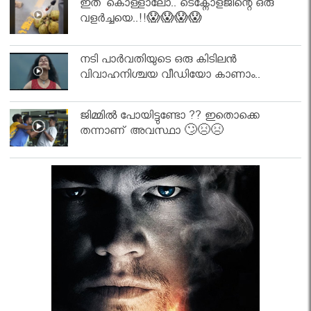
ഇത് കൊള്ളാലോ.. ടെക്നോളജിന്റെ ഒരു
വളർച്ചയെ..!!😱😱😱😱
നടി പാർവതിയുടെ ഒരു കിടിലൻ
വിവാഹനിശ്ചയ വീഡിയോ കാണാം..
ജിമ്മിൽ പോയിട്ടുണ്ടോ ?? ഇതൊക്കെ
തന്നാണ് അവസ്ഥാ 🙄😣😣