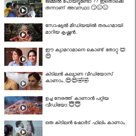
ജിമ്മിൽ പോയിട്ടുണ്ടോ ?? ഇതൊക്കെ
തന്നാണ് അവസ്ഥാ 🙄😣😣
സോഷ്യൽ മീഡിയയിൽ തരംഗമായി
മാറിയ കൃഷ്ണൻ..
ഈ ക്യാമറാമാനെ കൊണ്ട് തോറ്റു 😍
😍
കിടിലൻ കല്യാണ വീഡിയോസ്
കാണാം..😍😍🤣🤣
ഉച്ച നേരത്ത് കാണാൻ പറ്റിയ
വീഡിയോ 😇😇
ഒരു കിടിലൻ ഷോർട് ഫിലിം കാണാം..