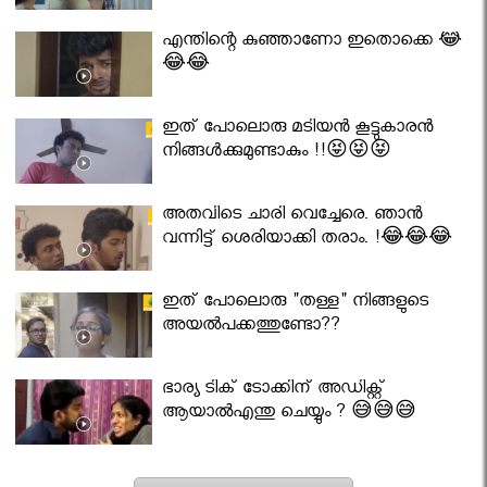
എന്തിന്റെ കുഞ്ഞാണോ ഇതൊക്കെ 😂
😂😂
ഇത് പോലൊരു മടിയൻ കൂട്ടുകാരൻ
നിങ്ങൾക്കുമുണ്ടാകും !!😝😝😝
അതവിടെ ചാരി വെച്ചേരെ. ഞാൻ
വന്നിട്ട് ശെരിയാക്കി തരാം. !😂😂😂
ഇത് പോലൊരു "തള്ള" നിങ്ങളുടെ
അയല്‍പക്കത്തുണ്ടോ??
ഭാര്യ ടിക് ടോക്കിന് അഡിക്റ്റ്
ആയാൽഎന്തു ചെയ്യും ? 😅😅😅