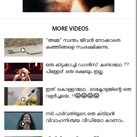
MORE VIDEOS
"അമ്മ" സ്വന്തം ജീവൻ നോക്കാതെ
കുഞ്ഞിങ്ങളെ സംരക്ഷിക്കുന്നു..
ഒരു കിടുക്കാച്ചി ഡാൻസ് കണ്ടാലോ ??
പിള്ളേര് ഒരു രക്ഷയും ഇല്ല..
ഇത് കൊള്ളാലോ.. ടെക്നോളജിന്റെ ഒരു
വളർച്ചയെ..!!😱😱😱😱
നടി പാർവതിയുടെ ഒരു കിടിലൻ
വിവാഹനിശ്ചയ വീഡിയോ കാണാം..