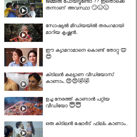
ജിമ്മിൽ പോയിട്ടുണ്ടോ ?? ഇതൊക്കെ
തന്നാണ് അവസ്ഥാ 🙄😣😣
സോഷ്യൽ മീഡിയയിൽ തരംഗമായി
മാറിയ കൃഷ്ണൻ..
ഈ ക്യാമറാമാനെ കൊണ്ട് തോറ്റു 😍
😍
കിടിലൻ കല്യാണ വീഡിയോസ്
കാണാം..😍😍🤣🤣
ഉച്ച നേരത്ത് കാണാൻ പറ്റിയ
വീഡിയോ 😇😇
ഒരു കിടിലൻ ഷോർട് ഫിലിം കാണാം..