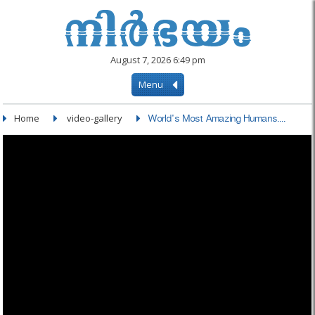
August 7, 2026 6:49 pm
Menu
Home
video-gallery
World's Most Amazing Humans....