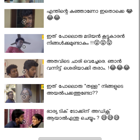
എന്തിന്റെ കുഞ്ഞാണോ ഇതൊക്കെ 😂
😂😂
ഇത് പോലൊരു മടിയൻ കൂട്ടുകാരൻ
നിങ്ങൾക്കുമുണ്ടാകും !!😝😝😝
അതവിടെ ചാരി വെച്ചേരെ. ഞാൻ
വന്നിട്ട് ശെരിയാക്കി തരാം. !😂😂😂
ഇത് പോലൊരു "തള്ള" നിങ്ങളുടെ
അയല്‍പക്കത്തുണ്ടോ??
ഭാര്യ ടിക് ടോക്കിന് അഡിക്റ്റ്
ആയാൽഎന്തു ചെയ്യും ? 😅😅😅