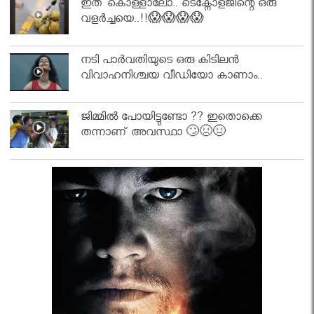
ഇത് കൊള്ളാലോ.. ടെക്നോളജിന്റെ ഒരു
വളർച്ചയെ..!!😱😱😱😱
നടി പാർവതിയുടെ ഒരു കിടിലൻ
വിവാഹനിശ്ചയ വീഡിയോ കാണാം..
ജിമ്മിൽ പോയിട്ടുണ്ടോ ?? ഇതൊക്കെ
തന്നാണ് അവസ്ഥാ 🙄😣😣