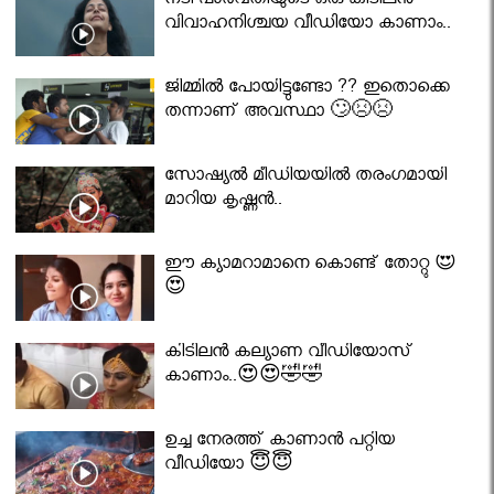
നടി പാർവതിയുടെ ഒരു കിടിലൻ
വിവാഹനിശ്ചയ വീഡിയോ കാണാം..
ജിമ്മിൽ പോയിട്ടുണ്ടോ ?? ഇതൊക്കെ
തന്നാണ് അവസ്ഥാ 🙄😣😣
സോഷ്യൽ മീഡിയയിൽ തരംഗമായി
മാറിയ കൃഷ്ണൻ..
ഈ ക്യാമറാമാനെ കൊണ്ട് തോറ്റു 😍
😍
കിടിലൻ കല്യാണ വീഡിയോസ്
കാണാം..😍😍🤣🤣
ഉച്ച നേരത്ത് കാണാൻ പറ്റിയ
വീഡിയോ 😇😇