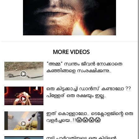
MORE VIDEOS
"അമ്മ" സ്വന്തം ജീവൻ നോക്കാതെ
കുഞ്ഞിങ്ങളെ സംരക്ഷിക്കുന്നു..
ഒരു കിടുക്കാച്ചി ഡാൻസ് കണ്ടാലോ ??
പിള്ളേര് ഒരു രക്ഷയും ഇല്ല..
ഇത് കൊള്ളാലോ.. ടെക്നോളജിന്റെ ഒരു
വളർച്ചയെ..!!😱😱😱😱