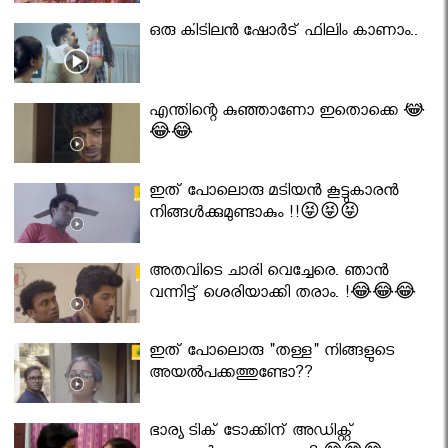
ഒരു കിടിലൻ ഷോർട് ഫിലിം കാണാം..
എന്തിന്റെ കുഞ്ഞാണോ ഇതൊക്കെ 😂
😂😂
ഇത് പോലൊരു മടിയൻ കൂട്ടുകാരൻ
നിങ്ങൾക്കുമുണ്ടാകും !!😝😝😝
അതവിടെ ചാരി വെച്ചേരെ. ഞാൻ
വന്നിട്ട് ശെരിയാക്കി തരാം. !😂😂😂
ഇത് പോലൊരു "തള്ള" നിങ്ങളുടെ
അയല്‍പക്കത്തുണ്ടോ??
ഭാര്യ ടിക് ടോക്കിന് അഡിക്റ്റ്