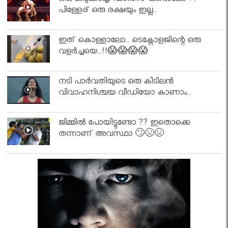
ഒരു കിടുക്കാച്ചി ഡാൻസ് കണ്ടാലോ ??
പിള്ളേര് ഒരു രക്ഷയും ഇല്ല..
ഇത് കൊള്ളാലോ.. ടെക്നോളജിന്റെ ഒരു
വളർച്ചയെ..!!😱😱😱😱
നടി പാർവതിയുടെ ഒരു കിടിലൻ
വിവാഹനിശ്ചയ വീഡിയോ കാണാം..
ജിമ്മിൽ പോയിട്ടുണ്ടോ ?? ഇതൊക്കെ
തന്നാണ് അവസ്ഥാ 🙄😣😣