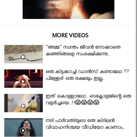
MORE VIDEOS
"അമ്മ" സ്വന്തം ജീവൻ നോക്കാതെ
കുഞ്ഞിങ്ങളെ സംരക്ഷിക്കുന്നു..
ഒരു കിടുക്കാച്ചി ഡാൻസ് കണ്ടാലോ ??
പിള്ളേര് ഒരു രക്ഷയും ഇല്ല..
ഇത് കൊള്ളാലോ.. ടെക്നോളജിന്റെ ഒരു
വളർച്ചയെ..!!😱😱😱😱
നടി പാർവതിയുടെ ഒരു കിടിലൻ
വിവാഹനിശ്ചയ വീഡിയോ കാണാം..