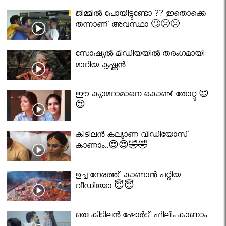
ജിമ്മിൽ പോയിട്ടുണ്ടോ ?? ഇതൊക്കെ
തന്നാണ് അവസ്ഥാ 🙄😣😣
സോഷ്യൽ മീഡിയയിൽ തരംഗമായി
മാറിയ കൃഷ്ണൻ..
ഈ ക്യാമറാമാനെ കൊണ്ട് തോറ്റു 😍
😍
കിടിലൻ കല്യാണ വീഡിയോസ്
കാണാം..😍😍🤣🤣
ഉച്ച നേരത്ത് കാണാൻ പറ്റിയ
വീഡിയോ 😇😇
ഒരു കിടിലൻ ഷോർട് ഫിലിം കാണാം..