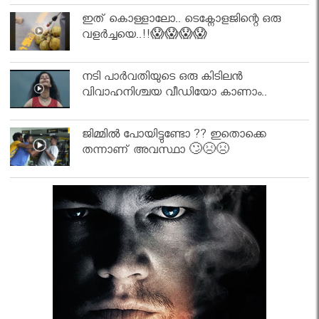
ഇത് കൊള്ളാലോ.. ടെക്നോളജിന്റെ ഒരു
വളർച്ചയെ..!!😱😱😱😱
നടി പാർവതിയുടെ ഒരു കിടിലൻ
വിവാഹനിശ്ചയ വീഡിയോ കാണാം..
ജിമ്മിൽ പോയിട്ടുണ്ടോ ?? ഇതൊക്കെ
തന്നാണ് അവസ്ഥാ 🙄😣😣