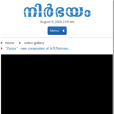
August 9, 2026 2:59 am
Menu
Home
video-gallery
"Zariya" - new composition of A.R.Rahman....