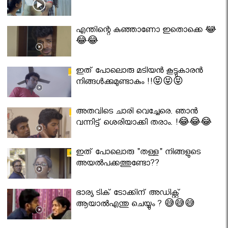
എന്തിന്റെ കുഞ്ഞാണോ ഇതൊക്കെ 😂
😂😂
ഇത് പോലൊരു മടിയൻ കൂട്ടുകാരൻ
നിങ്ങൾക്കുമുണ്ടാകും !!😝😝😝
അതവിടെ ചാരി വെച്ചേരെ. ഞാൻ
വന്നിട്ട് ശെരിയാക്കി തരാം. !😂😂😂
ഇത് പോലൊരു "തള്ള" നിങ്ങളുടെ
അയല്‍പക്കത്തുണ്ടോ??
ഭാര്യ ടിക് ടോക്കിന് അഡിക്റ്റ്
ആയാൽഎന്തു ചെയ്യും ? 😅😅😅