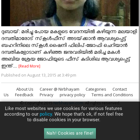
ദുബായ്‌: മരിച്ചു പോയ മകളുടെ വേദനയിൽ കഴിയുന്ന മലയാളി
ദമ്പതിമാരോട് സ്‌കൂള്‍ഫീസ്‌ അടയ്‌ക്കാന്‍ ആവശ്യപ്പെട്ട്‌
ബഹറിനിലെ സ്‌കൂള്‍.ഷൈനി ഫിലിപ്-ജോഫി ചെറിയാന്‍
ദമ്പതികളോടാണ് കഴിഞ്ഞ ജനുവരിയില്‍ മരിച്ച മകള്‍
അബിയ ശ്രേയ ജോഫിയുടെ ഫീസ് കുടിശിഖ ആവശ്യപ്പെട്ട്
ഇന്ത്...
[Read More]
Published on August 13, 2015 at 3:49 pm
About Us
Career @ Nirbhayam
Categories
Contact
Us
Feedback
Privacy
privacy policy
Terms and Conditions
© Copyright 2015
Nirbhayam.com
. All rights reserved.
Like most websites we use cookies for various features
according to our
policy.
We hope that’s ok, if not feel free
to disable cookies in your browser.
Nah! Cookies are fine!