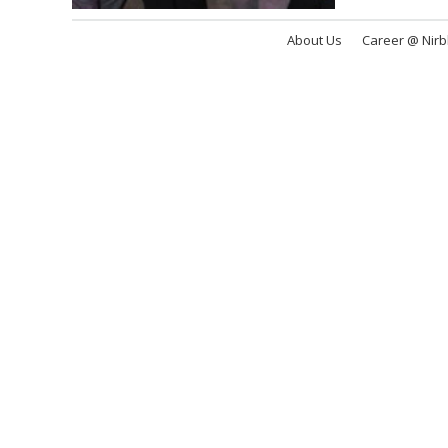
About Us
Career @ Nir