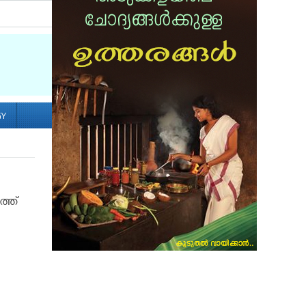
Socialize with us
GY
ത്ത്