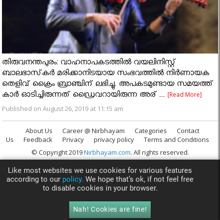
തിരുവനന്തപുരം: വാഹനാപകടത്തില്‍ വയലിനിസ്റ്റ്
ബാലഭാസ്‌കര്‍ മരിക്കാനിടയായ സംഭവത്തില്‍ നിര്‍ണായക
തെളിവ് ക്രൈം ബ്രാഞ്ചിന് ലഭിച്ചു. അപകടമുണ്ടായ സമയത്ത്
കാര്‍ ഓടിച്ചിരുന്നത് ഡ്രൈവറായിരുന്ന അര് ...
[Read More]
Published on August 26, 2019 at 11:15 am
About Us
Career @ Nirbhayam
Categories
Contact
Us
Feedback
Privacy
privacy policy
Terms and Conditions
© Copyright 2019
Nirbhayam.com
. All rights reserved.
Like most websites we use cookies for various features
according to our
policy.
We hope that’s ok, if not feel free
to disable cookies in your browser.
Nah! Cookies are fine!