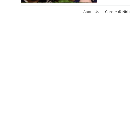
About Us
Career @ Nir