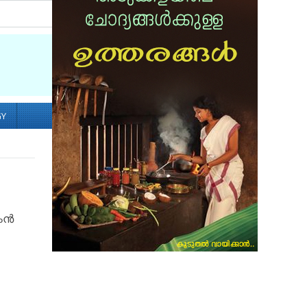
Socialize with us
GY
ദകൻ