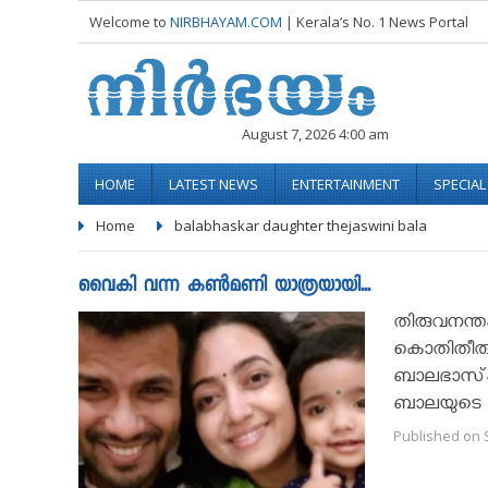
Welcome to
NIRBHAYAM.COM
| Kerala’s No. 1 News Portal
August 7, 2026 4:00 am
HOME
LATEST NEWS
ENTERTAINMENT
SPECIA
Home
balabhaskar daughter thejaswini bala
വൈകി വന്ന കൺമണി യാത്രയായി...
തിരുവനന്ത
കൊതിതീരും
ബാലഭാസ്‌കറ
ബാലയുടെ മ
Published on 