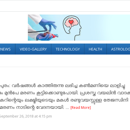
L NEWS
VIDEO-GALLERY
TECHNOLOGY
HEALTH
ASTROLO
പുരം: വർഷങ്ങൾ കാത്തിരുന്നു ലഭിച്ച കൺമണിയെ ലാളിച്ചു
 മുൻപേ മരണം കൂട്ടിക്കൊണ്ടുപോയി. പ്രശസ്ത വയലിൻ വാ
ിന്റെയും ലക്ഷ്മിയുടെയും മകൾ രണ്ടുവയസ്സുള്ള തേജസ്വിനി
രണം നാടിന്റെ വേദനയായി. ...
[Read More]
September 26, 2018 at 4:15 pm