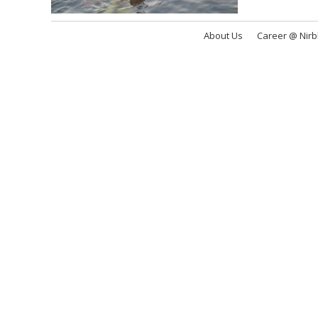
About Us
Career @ Nir