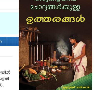
Socialize with us
GY
ഴയില്‍
്ടിരി
),