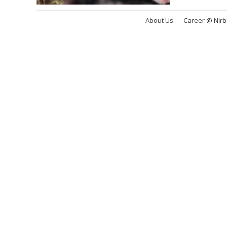
About Us
Career @ Nir