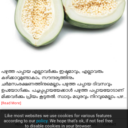
പഴുത്ത പപ്പായ എല്ലാവർക്കും ഇഷ്ടമാവും, എല്ലാവരും
കഴിക്കാറുമുണ്ടാകാം. സൗന്ദര്യത്തിനും
ചര്‍മസംരക്ഷണത്തിനുമെല്ലാം പഴുത്ത പപ്പായ ദിവസവും
ഉപയോഗിക്കും. പച്ചപ്പപ്പായയേക്കാള്‍ പഴുത്ത പപ്പായയോടാണ്
മിക്കവര്‍ക്കും പ്രിയം കൂടുതല്‍. സ്വാദും മധുരവും നിറവുമെല്ലാം പഴ...
[Read More]
Published on June 10, 2015 at 10:39 am
Like most websites we use cookies for various features
according to our
policy.
We hope that’s ok, if not feel free
About Us
Career @ Nirbhayam
Categories
Contact
to disable cookies in your browser.