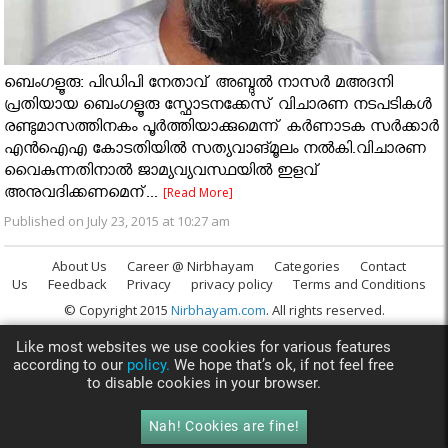
ബെംഗളൂരു: പിഡിപി നേതാവ് അബ്ദുല്‍ നാസര്‍ മഅദനി
പ്രതിയായ ബെംഗളൂരു സ്ഫോടനക്കേസ് വിചാരണ നടപടികള്‍
രണ്ടുമാസത്തിനകം പൂര്‍ത്തിയാക്കുമെന്ന് കര്‍ണാടക സര്‍ക്കാര്‍
എന്‍ഐഎ കോടതിയില്‍ സത്യവാങ്മൂലം നല്‍കി.വിചാരണ
വൈകുന്നതിനാല്‍ ജാമ്യവ്യവസ്ഥയില്‍ ഇളവ്
അനുവദിക്കണമെന്...
[Read More]
Published on July 23, 2015 at 10:27 am
About Us
Career @ Nirbhayam
Categories
Contact
Us
Feedback
Privacy
privacy policy
Terms and Conditions
© Copyright 2015
Nirbhayam.com
. All rights reserved.
Like most websites we use cookies for various features
according to our
policy.
We hope that’s ok, if not feel free
to disable cookies in your browser.
Nah! Cookies are fine!