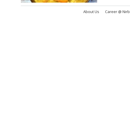
About Us
Career @ Nir