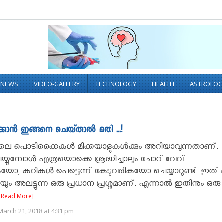
L NEWS
VIDEO-GALLERY
TECHNOLOGY
HEALTH
ASTROLO
്കാൻ ഇങ്ങനെ ചെയ്‌താൽ മതി ...!
ലെ പൊടിക്കൈകൾ മിക്കയാളുകൾക്കും അറിയാവുന്നതാണ്.
യുമ്പോൾ എത്രയൊക്കെ ശ്രദ്ധിച്ചാലും ചോറ് വേവ്
കയോ, കറികൾ പെട്ടെന്ന് കേടുവരികയോ ചെയ്യാറുണ്ട്. ഇത് മ
രെയും അലട്ടുന്ന ഒരു പ്രധാന പ്രശ്നമാണ്. എന്നാൽ ഇതിനും ഒരു
[Read More]
arch 21, 2018 at 4:31 pm