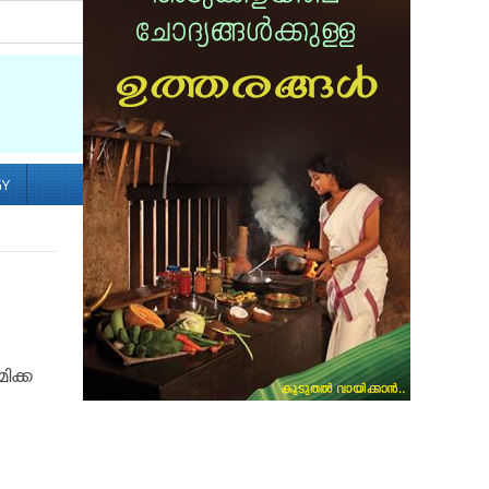
Socialize with us
GY
ിക്ക