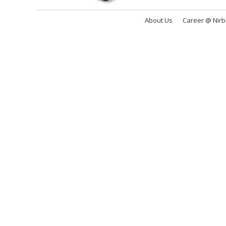
About Us
Career @ Nir