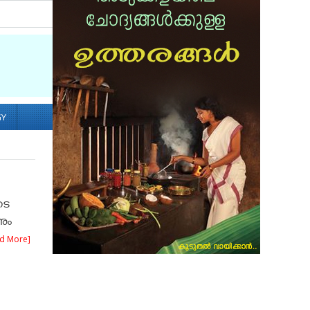
Socialize with us
GY
ടെ
നും
d More]