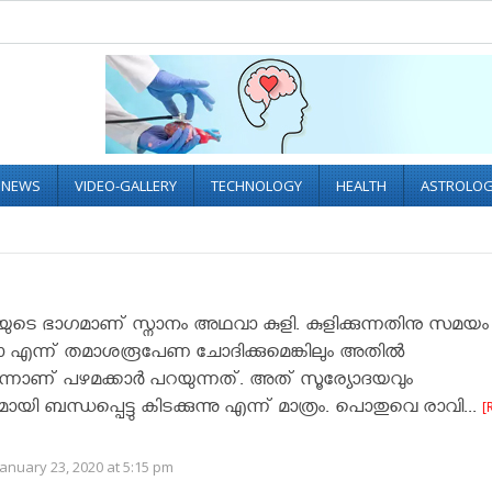
L NEWS
VIDEO-GALLERY
TECHNOLOGY
HEALTH
ASTROLO
യുടെ ഭാഗമാണ് സ്നാനം അഥവാ കുളി. കുളിക്കുന്നതിനു സമയം
എന്ന് തമാശരൂപേണ ചോദിക്കുമെങ്കിലും അതിൽ
ടെന്നാണ് പഴമക്കാർ പറയുന്നത്. അത് സൂര്യോദയവും
യി ബന്ധപ്പെട്ടു കിടക്കുന്നു എന്ന് മാത്രം. പൊതുവെ രാവി...
[
anuary 23, 2020 at 5:15 pm