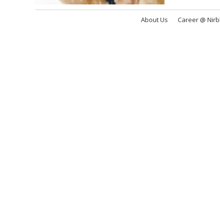
About Us
Career @ Nir