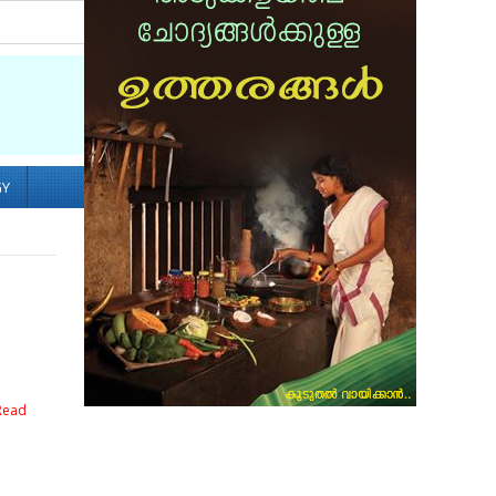
Socialize with us
GY
Read